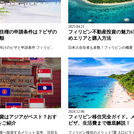
2025.04.21
住権の申請条件は？ビザの
フィリピン不動産投資の魅力6
順
めエリアと購入方法
けのビザと申請条件 フィリピ...
日本人在住者も多数！フィリピンの概要
2024.12.06
資はアジアがベスト？おす
フィリピン移住完全ガイド。
をご紹介
ビザ、生活費まで徹底解説！
産へ投資するメリット 近年、注目を
フィリピン移住のメリット7選 人口ピラ