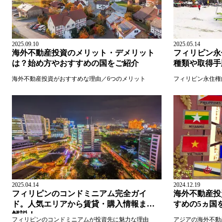
2025.09.10
2025.05.14
海外不動産投資のメリット・デメリット
フィリピン永
は？始め方やおすすめの国をご紹介
種類や取得手
海外不動産投資がおすすめな理由／6つのメリット
フィリピン永住権向
2025.04.14
2024.12.19
フィリピンのコンドミニアム完全ガイ
海外不動産投
ド。人気エリアから賃貸・購入情報まで
すめの5ヵ国
解説！
フィリピンのコンドミニアムが投資先に魅力な理由
アジアの海外不動