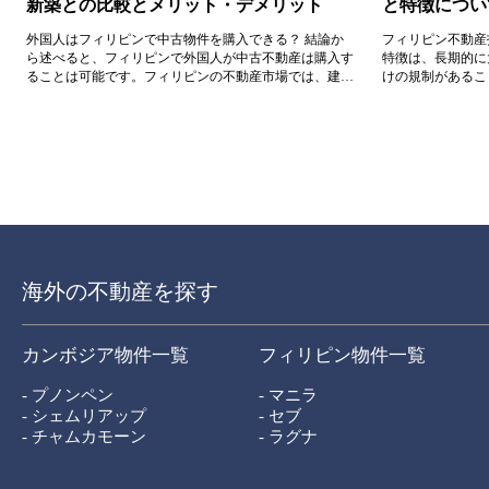
新築との比較とメリット・デメリット
と特徴につい
外国人はフィリピンで中古物件を購入できる？ 結論か
フィリピン不動産
ら述べると、フィリピンで外国人が中古不動産は購入す
特徴は、長期的に
ることは可能です。フィリピンの不動産市場では、建物
けの規制があるこ
が完成していない段階でデベロッパーが物件の販売をす
です。 物件値上がり
る「プレビルド」、または「プレセール」での購入が一
般的ですが、中古物件を購入する投資家も一定数いま
す。
海外の不動産を探す
カンボジア物件一覧
フィリピン物件一覧
- プノンペン
- マニラ
- シェムリアップ
- セブ
- チャムカモーン
- ラグナ