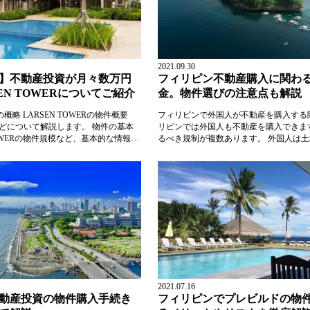
2021.09.30
】不動産投資が月々数万円
フィリピン不動産購入に関わ
EN TOWERについてご紹介
金。物件選びの注意点も解説
Rの概略 LARSEN TOWERの物件概要
フィリピンで外国人が不動産を購入する
どについて解説します。 物件の基本
リピンでは外国人も不動産を購入できま
 TOWERの物件規模など、基本的な情報は
るべき規制が複数あります。 外国人は
す。
ない フィリピンでは、フィリピン国籍
人による土地の所有が禁止されています
所有できますが、資本の60％以上がフィ
ることが条件です。 法人の主導権に関
慮すると、フィ...
2021.07.16
動産投資の物件購入手続き
フィリピンでプレビルドの物