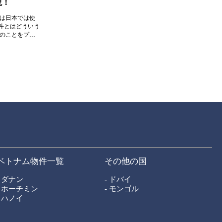
説！
」は日本では使
件とはどういう
件のことをプレ
よる土地の保有
産投資では、建
ムが主な投資対
、フィリピンで
ベトナム物件一覧
その他の国
- ダナン
- ドバイ
- ホーチミン
- モンゴル
- ハノイ