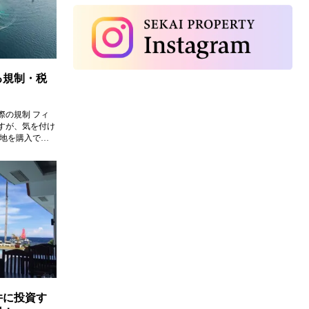
る規制・税
際の規制 フィ
すが、気を付け
土地を購入でき
を持たない外国
。法人であれば
リピン資本であ
するリスクを考
件に投資す