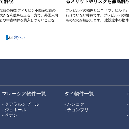
て解説
るメリットやリスクを徹底解
投資の特徴 フィリピン不動産投資の
プレビルドの物件とは？ 「プレビルド
大きな利益を狙える一方で、外国人向
われていない呼称です。プレビルドの物
とや中古物件を購入しづらいことなど
ものなのか解説します。 建設途中の物
の期待...
ビルドという フィリピンでは外国人に
が認められていません。フィリピン不動
物のみの所有権を取得するコンドミニア
1
2
3
次へ ›
象となります。 なお、2021年時点では
は中古不動産...
マレーシア物件一覧
タイ物件一覧
- クアラルンプール
- バンコク
- ジョホール
- チョンブリ
- ペナン