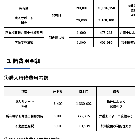
物件によ
契約金
190,000
30,096,950
変動あ
返金
契約月
購入サポート

20,000
3,168,100
料金
所有権移転弁護士依頼費用
3,000
475,215
弁護士によっ
引き渡し後
不動産登録税
3,800
601,939
税制変更の
3. 諸費用明細
①購入時諸費用内訳
項目
米ドル
日本円
備考
購入サポート

物件によって

8,400
1,330,602
料金
変動あり
所有権移転弁護士依頼費用
3,000
475,215
弁護士によって変動あり
不動産登録税
3,800
601,939
税制変更の可能性あり