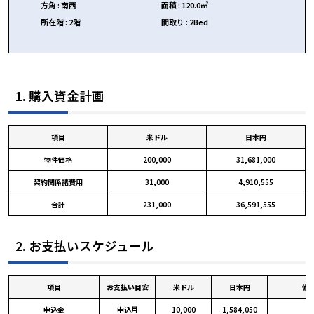
方角
:
南西
面積
:
120.0㎡
所在階
:
2階
間取り
:
2Bed
1. 購入資金計画
項目
米ドル
日本円
物件価格
200,000
31,681,000
契約関係諸費用
31,000
4,910,555
合計
231,000
36,591,555
2. お支払いスケジュール
項目
お支払い目安
米ドル
日本円
備
申込金
申込月
10,000
1,584,050