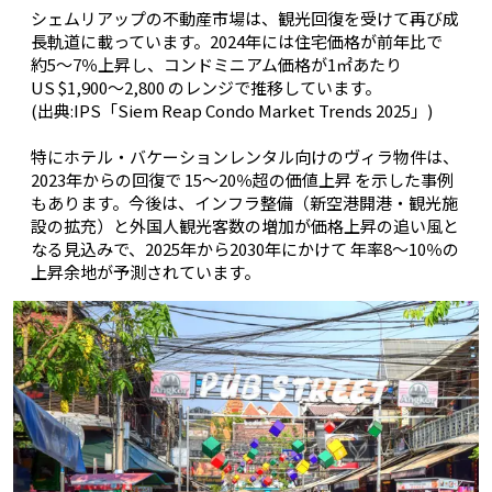
シェムリアップの不動産市場は、観光回復を受けて再び成
長軌道に載っています。2024年には住宅価格が前年比で
約5〜7％上昇し、コンドミニアム価格が1㎡あたり
US $1,900〜2,800 のレンジで推移しています。
(出典:IPS「Siem Reap Condo Market Trends 2025」)
特にホテル・バケーションレンタル向けのヴィラ物件は、
2023年からの回復で 15〜20％超の価値上昇 を示した事例
もあります。今後は、インフラ整備（新空港開港・観光施
設の拡充）と外国人観光客数の増加が価格上昇の追い風と
なる見込みで、2025年から2030年にかけて 年率8〜10％の