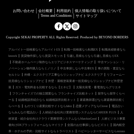
お問い合わせ
会社概要
利用規約
個⼈情報の取り扱いについて
Terms and Conditions
サイトマップ
Copyright SEKAI PROPERTY ALL Rights Reserved. Produced by BEYOND BORDERS
アルバイト一括検索ならアルバイトEX
転職一括検索なら転職EX
転職未経験者なら
knoock
賃貸物件探しなら賃貸スモッカ
引越し見積もりなら引越し見積もりEX
不動産ホームページ制作ならエリアビジネスマーケティング
中古マンション・リ
ノベーション物件購入ならミノリノ
中古車探しなら中古車EX
車の買取・査定なら
セルトレ
外構・エクステリア工事ならリショップナビ エクステリア
リフォーム一
括見積ならリショップナビ
外壁・屋根塗装業者一括見積ならリショップナビ外壁塗
装
ガス・電気料金を比較するなら【エネピ】
太陽光発電・蓄電池ならグリエネ
フランチャイズでの独立開業なら フランチャイズ比較ネット
留学なら留学くらべ
ーる
結婚相談所紹介なら 結婚相談所比較ネット
家庭教師選びなら家庭教師比較く
らべーる
ものづくり産業比較サイトならfabiz
恋愛メディアならClover
電話占い
ならみんなの電話占い
人材紹介会社向け業務管理システムならCAREER PLUS
人
材派遣・紹介会社向けクラウド業務管理システムならMatchinGood
人材ビジネス事業
者向けDXプラットフォームならマイリク
全国のお仕事探しならビズコミ
国内航空
券・ホテルの予約・比較サイトならトラベリスト
ベビーシッターサービスならmiraxs