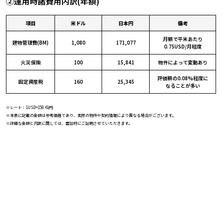
②運用時諸費用内訳(年額)
項目
米ドル
日本円
備考
月額で平米あたり

建物管理費(BM)
1,080
171,077
0.75USD/月程度
火災保険
100
15,841
物件によって変動あり
評価額の0.08%程度に

固定資産税
160
25,345
なることが多い
※レート：
1USD=158.41円
※本表に記載の金額は参考価格であり、実際の物件や契約情報により異なる場合がございます。
※詳細な金額と内訳に関しては、面談時にご説明させていただきます。