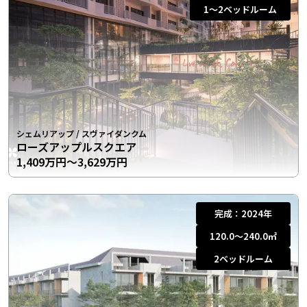
1〜2
ベッドルーム
シェムリアップ
/
スヴァイダンクム
ローズアップルスクエア
1,409万円〜3,629万円
完成：
2024年
120.0〜240.0
㎡
2
ベッドルーム