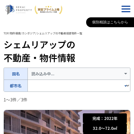
個別相談はこちらから
TOP
/
物件検索
/
カンボジア
/
シェムリアップ
の不動産投資物件一覧
シェムリアップ
の
不動産・物件情報
国名
読み込み中...
都市名
1
〜
3
件／
3
件
完成：
2022年
32.0〜72.0
㎡