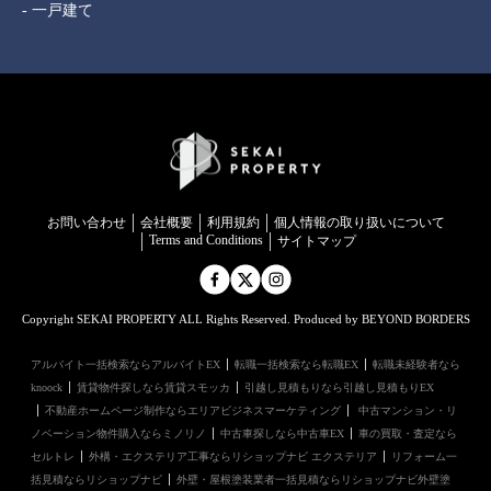
- 一戸建て
お問い合わせ
会社概要
利用規約
個⼈情報の取り扱いについて
Terms and Conditions
サイトマップ
Copyright SEKAI PROPERTY ALL Rights Reserved. Produced by BEYOND BORDERS
アルバイト一括検索ならアルバイトEX
転職一括検索なら転職EX
転職未経験者なら
knoock
賃貸物件探しなら賃貸スモッカ
引越し見積もりなら引越し見積もりEX
不動産ホームページ制作ならエリアビジネスマーケティング
中古マンション・リ
ノベーション物件購入ならミノリノ
中古車探しなら中古車EX
車の買取・査定なら
セルトレ
外構・エクステリア工事ならリショップナビ エクステリア
リフォーム一
括見積ならリショップナビ
外壁・屋根塗装業者一括見積ならリショップナビ外壁塗