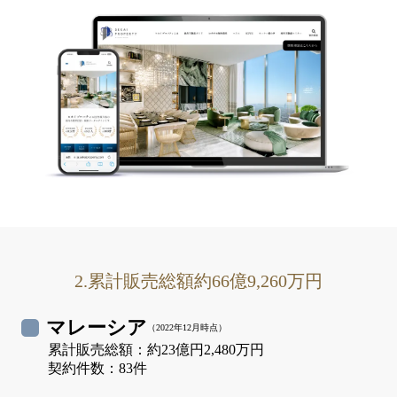
2.累計販売総額約
66億9,260万円
マレーシア
（
2022年12月
時点）
累計販売総額：約
23億円2,480万円
契約件数：
83
件