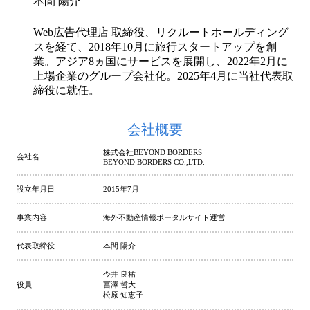
本間 陽介
Web広告代理店 取締役、リクルートホールディング
スを経て、2018年10月に旅行スタートアップを創
業。アジア8ヵ国にサービスを展開し、2022年2月に
上場企業のグループ会社化。2025年4月に当社代表取
締役に就任。
会社概要
株式会社BEYOND BORDERS
会社名
BEYOND BORDERS CO.,LTD.
設立年月日
2015年7月
事業内容
海外不動産情報ポータルサイト運営
代表取締役
本間 陽介
今井 良祐
役員
冨澤 哲大
松原 知恵子