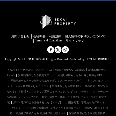
お問い合わせ
会社概要
利用規約
個⼈情報の取り扱いについて
Terms and Conditions
サイトマップ
Copyright SEKAI PROPERTY ALL Rights Reserved. Produced by BEYOND BORDERS
アルバイト一括検索ならアルバイトEX
転職一括検索なら転職EX
転職未経験者なら
knoock
賃貸物件探しなら賃貸スモッカ
引越し見積もりなら引越し見積もりEX
不動産ホームページ制作ならエリアビジネスマーケティング
中古マンション・リ
ノベーション物件購入ならミノリノ
中古車探しなら中古車EX
車の買取・査定なら
セルトレ
外構・エクステリア工事ならリショップナビ エクステリア
リフォーム一
括見積ならリショップナビ
外壁・屋根塗装業者一括見積ならリショップナビ外壁塗
装
ガス・電気料金を比較するなら【エネピ】
太陽光発電・蓄電池ならグリエネ
フランチャイズでの独立開業なら フランチャイズ比較ネット
留学なら留学くらべ
ーる
結婚相談所紹介なら 結婚相談所比較ネット
家庭教師選びなら家庭教師比較く