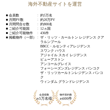
海外不動産サイトを運営
■ 会員数
約
5万
名
■ 月間PV数
約
20万
PV
■ 月間問合せ数
約800
名
■ ご紹介可能国
12
ヵ国
■ ご紹介可能物件
436
件
■ 掲載物件（一部）
ザ・リッツ・カールトン レジデンス クア
ラルンプール
BBCC・ルセンティアレジデンス
スワンク ハウス
アジャイル スカイ レジデンス
ビューアストン
アンコールグレイス
フォーシーズンズレジデンス バンコク
ザ・リッツカールトンレジデンス バンコ
ク
ウィンダム グランドレジデンス
会員様数
物件契約数
5万
名様
600
件
約
約