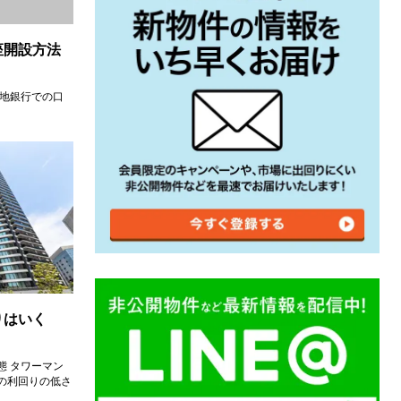
座開設方法
現地銀行での口
りはいく
態 タワーマン
の利回りの低さ