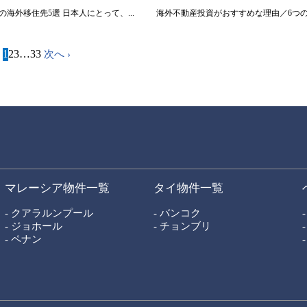
海外移住先5選 日本人にとって、...
海外不動産投資がおすすめな理由／6つ
1
2
3
…
33
次へ ›
マレーシア物件一覧
タイ物件一覧
- クアラルンプール
- バンコク
- ジョホール
- チョンブリ
- ペナン