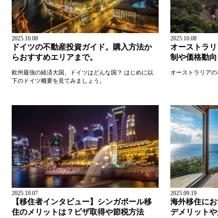
2025.10.08
2025.10.08
ドイツの不動産投資ガイド。購入方法か
オーストラリ
らおすすめエリアまで。
制や価格動向
欧州最強の経済大国、ドイツはどんな国？ はじめに以
オーストラリアの
下のドイツ概要を見てみましょう。
2025.10.07
2025.09.19
【移住者インタビュー】シンガポール移
海外移住にお
住のメリットは？ビザ取得や節税方法
デメリットや