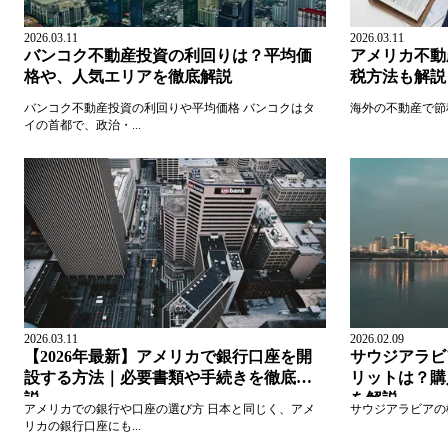
2026.03.11
2026.03.11
バンコク不動産投資の利回りは？平均価
アメリカ不動
格や、人気エリアを徹底解説
税方法も解説
バンコク不動産投資の利回りや平均価格 バンコクはタ
海外の不動産で節税
イの首都で、政治・...
2026.03.11
2026.02.09
【2026年最新】アメリカで銀行口座を開
サウジアラビ
設する方法｜必要書類や手続きを徹底解
リットは？購
説
を解説
アメリカでの銀行や口座の選び方 日本と同じく、アメ
サウジアラビアの
リカの銀行口座にも...