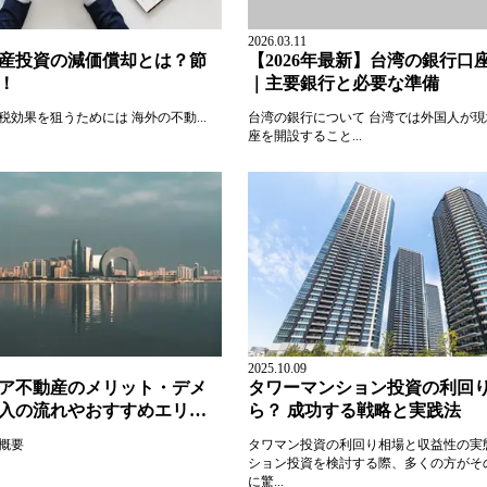
2026.03.11
産投資の減価償却とは？節
【2026年最新】台湾の銀行口
！
｜主要銀行と必要な準備
効果を狙うためには 海外の不動...
台湾の銀行について 台湾では外国人が
座を開設すること...
2025.10.09
ア不動産のメリット・デメ
タワーマンション投資の利回
入の流れやおすすめエリア
ら？ 成功する戦略と実践法
概要
タワマン投資の利回り相場と収益性の実
ション投資を検討する際、多くの方がそ
に驚...