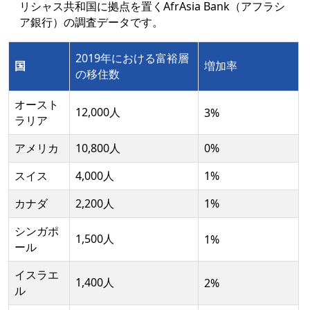
リシャス共和国に拠点を置くAfrAsia Bank（アフラシ
ア銀行）の調査データです。
2019年における富裕層
国
増加率
の移住数
オースト
12,000人
3%
ラリア
アメリカ
10,800人
0%
スイス
4,000人
1%
カナダ
2,200人
1%
シンガポ
1,500人
1%
ール
イスラエ
1,400人
2%
ル