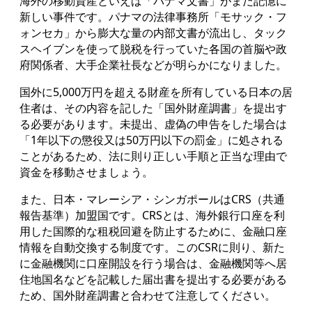
海外の移動資産といえば「パナマ文書」がまだ記憶に
新しい事件です。パナマの法律事務所「モサック・フ
ォンセカ」から膨大な量の内部文書が流出し、タック
スヘイブンを使って脱税を行っていた各国の首脳や政
府関係者、大手企業社長などが明らかになりました。
国外に5,000万円を超える財産を所有している日本の居
住者は、その内容を記した「国外財産調書」を提出す
る必要があります。未提出、虚偽の申告をした場合は
「1年以下の懲役又は50万円以下の罰金」に処される
ことがあるため、法に則り正しい手順と正当な理由で
資金を移動させましょう。
また、日本・マレーシア・シンガポールはCRS（共通
報告基準）加盟国です。CRSとは、海外銀行口座を利
用した国際的な租税回避を防止するために、金融口座
情報を自動交換する制度です。このCSRに則り、新た
に金融機関に口座開設を行う場合は、金融機関等へ居
住地国名などを記載した届出書を提出する必要がある
ため、国外財産調書と合わせて注意してください。