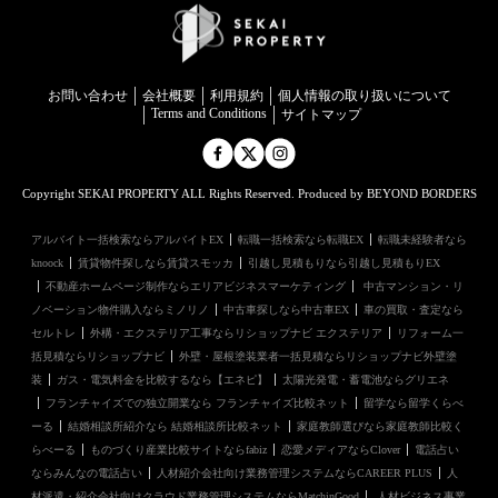
お問い合わせ
会社概要
利用規約
個⼈情報の取り扱いについて
Terms and Conditions
サイトマップ
Copyright SEKAI PROPERTY ALL Rights Reserved. Produced by BEYOND BORDERS
アルバイト一括検索ならアルバイトEX
転職一括検索なら転職EX
転職未経験者なら
knoock
賃貸物件探しなら賃貸スモッカ
引越し見積もりなら引越し見積もりEX
不動産ホームページ制作ならエリアビジネスマーケティング
中古マンション・リ
ノベーション物件購入ならミノリノ
中古車探しなら中古車EX
車の買取・査定なら
セルトレ
外構・エクステリア工事ならリショップナビ エクステリア
リフォーム一
括見積ならリショップナビ
外壁・屋根塗装業者一括見積ならリショップナビ外壁塗
装
ガス・電気料金を比較するなら【エネピ】
太陽光発電・蓄電池ならグリエネ
フランチャイズでの独立開業なら フランチャイズ比較ネット
留学なら留学くらべ
ーる
結婚相談所紹介なら 結婚相談所比較ネット
家庭教師選びなら家庭教師比較く
らべーる
ものづくり産業比較サイトならfabiz
恋愛メディアならClover
電話占い
ならみんなの電話占い
人材紹介会社向け業務管理システムならCAREER PLUS
人
材派遣・紹介会社向けクラウド業務管理システムならMatchinGood
人材ビジネス事業