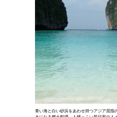
青い海と白い砂浜をあわせ持つアジア屈指
きになる郷土料理、人懐っこい親日家の人