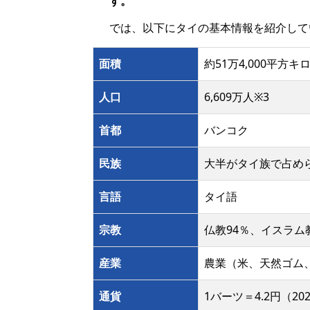
す。
では、以下にタイの基本情報を紹介して
面積
約51万4,000平方
⼈⼝
6,609万人※3
⾸都
バンコク
⺠族
大半がタイ族で占め
言語
タイ語
宗教
仏教94％、イスラム
産業
農業（米、天然ゴム
通貨
1バーツ＝4.2円（20