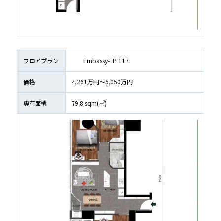
フロアプラン
	Embassy-EP 117
価格
4,261万円〜5,050万円
専有面積
79.8
 sqm(㎡)