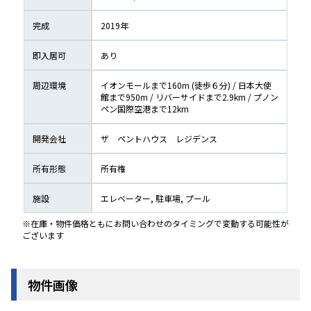
完成
2019
年
即入居可
あり
周辺環境
イオンモールまで160m (徒歩６分) / 日本大使
館まで950m / リバーサイドまで2.9km / プノン
ペン国際空港まで12km
開発会社
ザ　ペントハウス　レジデンス
所有形態
所有権
施設
エレベーター, 駐車場, プール
※在庫・物件価格ともにお問い合わせのタイミングで変動する可能性が
ございます
物件画像