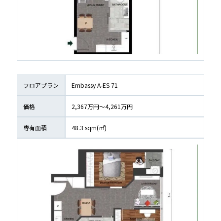
フロアプラン
Embassy A-ES 71
価格
2,367万円〜4,261万円
専有面積
48.3
 sqm(㎡)