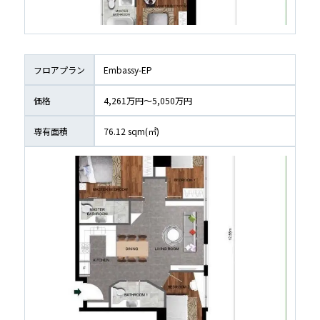
フロアプラン
Embassy-EP
価格
4,261万円〜5,050万円
専有面積
76.12
 sqm(㎡)