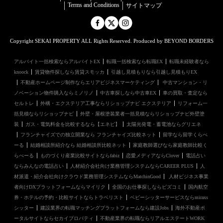
Terms and Conditions
サイトマップ
Copyright SEKAI PROPERTY ALL Rights Reserved. Produced by BEYOND BORDERS
アルバイト一括検索ならアルバイトEX
転職一括検索なら転職EX
転職未経験者なら
knoock
賃貸物件探しなら賃貸スモッカ
引越し見積もりなら引越し見積もりEX
不動産ホームページ制作ならエリアビジネスマーケティング
中古マンション・リ
ノベーション物件購入ならミノリノ
中古車探しなら中古車EX
車の買取・査定なら
セルトレ
外構・エクステリア工事ならリショップナビ エクステリア
リフォーム一
括見積ならリショップナビ
外壁・屋根塗装業者一括見積ならリショップナビ外壁塗
装
ガス・電気料金を比較するなら【エネピ】
太陽光発電・蓄電池ならグリエネ
フランチャイズでの独立開業なら フランチャイズ比較ネット
留学なら留学くらべ
ーる
結婚相談所紹介なら 結婚相談所比較ネット
家庭教師選びなら家庭教師比較く
らべーる
ものづくり産業比較サイトならfabiz
恋愛メディアならClover
電話占い
ならみんなの電話占い
人材紹介会社向け業務管理システムならCAREER PLUS
人
材派遣・紹介会社向けクラウド業務管理システムならMatchinGood
人材ビジネス事業
者向けDXプラットフォームならマイリク
全国のお仕事探しならビズコミ
国内航空
券・ホテルの予約・比較サイトならトラベリスト
ベビーシッターサービスならmiraxs
シッター
建設業界の転職マッチングプラットフォームなら建設Jobs
海外不動産ポ
ータルサイトならセカイプロパティ
不動産業界の転職ならリアルエステートWORK