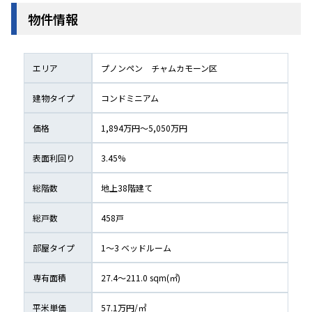
物件情報
エリア
プノンペン
チャムカモーン区
建物タイプ
コンドミニアム
価格
1,894万円〜5,050万円
表面利回り
3.45
%
総階数
地上
38
階建て
総戸数
458
戸
部屋タイプ
1〜3
 ベッドルーム
専有面積
27.4〜211.0
 sqm(㎡) 
平米単価
57.1
万円/㎡