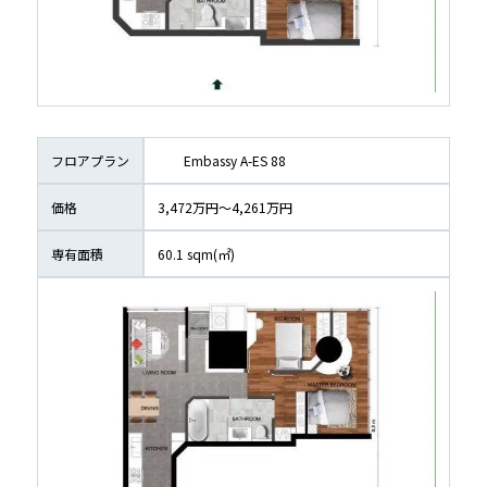
フロアプラン
	Embassy A-ES 88
価格
3,472万円〜4,261万円
専有面積
60.1
 sqm(㎡)