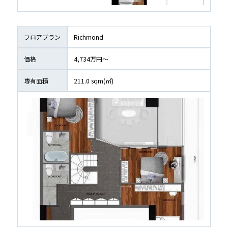
フロアプラン
Richmond
価格
4,734万円〜
専有面積
211.0
 sqm(㎡)