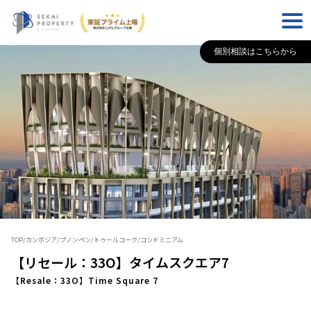
個別相談はこちらから
TOP
/
カンボジア
/
プノンペン
/
トゥールコーク
/
コンドミニアム
【リセール：33O】タイムスクエア7
【Resale：33O】Time Square 7