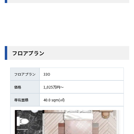
フロアプラン
フロアプラン
33O
価格
1,025万円〜
専有面積
40.0
 sqm(㎡)