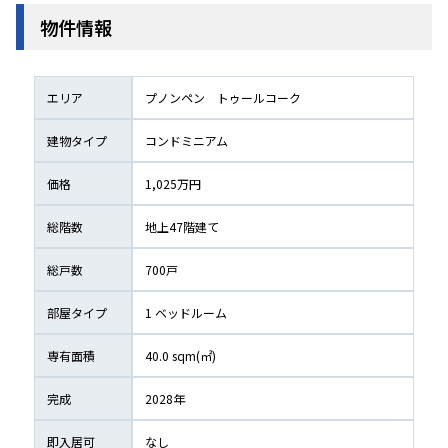
物件情報
エリア
プノンペン
トゥールコーク
建物タイプ
コンドミニアム
価格
1,025万円
総階数
地上
47
階建て
総戸数
700
戸
部屋タイプ
1
 ベッドルーム
専有面積
40.0
 sqm(㎡) 
完成
2028
年
即入居可
なし