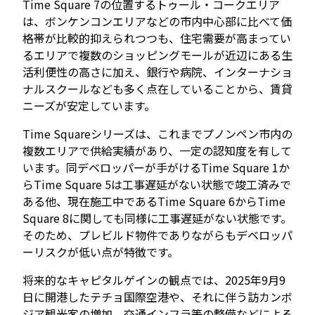
Time Square 7の位置するトゥール・コークエリア
は、ボンケンコンエリアなどの市内中心部に比べて価
格帯が比較的抑えられつつも、住宅需要が高まってい
るエリアで複数のショッピングモールが近辺にある生
活利便性の高さに加え、銀行や病院、インターナショ
ナルスクールなども多く点在していることから、賃貸
ニーズが安定しています。
Time Squareシリーズは、これまでプノンペン市内の
複数エリアで供給実績があり、一定の認知度を有して
います。同デベロッパーが手がけるTime Square 1か
らTime Square 5は工事遅延がない状態で竣工済みで
ある他、現在施工中であるTime Square 6からTime
Square 8に関しても同様に工事遅延がない状態です。
そのため、プレビルド物件でありながらもデベロッパ
ーリスクが低い点が特徴です。
将来的なキャピタルゲインの観点では、2025年9月9
日に開港したテチョ国際空港や、それに伴う訪カンボ
ジア観光客の増加、交通インフラ等の整備などによる