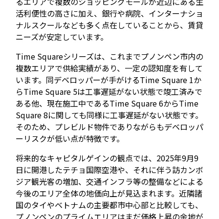
るエリアで複数のショッピングモールが近辺にある生
活利便性の高さに加え、銀行や病院、インターナショ
ナルスクールなども多く点在していることから、賃貸
ニーズが安定しています。
Time Squareシリーズは、これまでプノンペン市内の
複数エリアで供給実績があり、一定の認知度を有して
います。同デベロッパーが手がけるTime Square 1か
らTime Square 5は工事遅延がない状態で竣工済みで
ある他、現在施工中であるTime Square 6からTime
Square 8に関しても同様に工事遅延がない状態です。
そのため、プレビルド物件でありながらもデベロッパ
ーリスクが低い点が特徴です。
将来的なキャピタルゲインの観点では、2025年9月9
日に開港したテチョ国際空港や、それに伴う訪カンボ
ジア観光客の増加、交通インフラ等の整備などによる
今後のエリア全体の地価向上が見込まれます。近隣諸
国のタイやベトナムの主要都市中心部と比較しても、
プノンペンのプライムエリアはまだ価格上昇の余地が