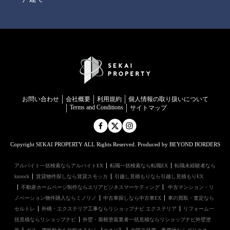
お問い合わせ
会社概要
利用規約
個⼈情報の取り扱いについて
Terms and Conditions
サイトマップ
Copyright SEKAI PROPERTY ALL Rights Reserved. Produced by BEYOND BORDERS
アルバイト一括検索ならアルバイトEX
転職一括検索なら転職EX
転職未経験者なら
knoock
賃貸物件探しなら賃貸スモッカ
引越し見積もりなら引越し見積もりEX
不動産ホームページ制作ならエリアビジネスマーケティング
中古マンション・リ
ノベーション物件購入ならミノリノ
中古車探しなら中古車EX
車の買取・査定なら
セルトレ
外構・エクステリア工事ならリショップナビ エクステリア
リフォーム一
括見積ならリショップナビ
外壁・屋根塗装業者一括見積ならリショップナビ外壁塗