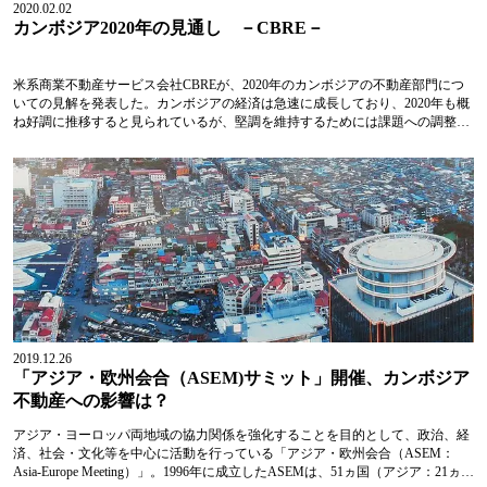
2020.02.02
カンボジア2020年の見通し －CBRE－
米系商業不動産サービス会社CBREが、2020年のカンボジアの不動産部門につ
いての見解を発表した。カンボジアの経済は急速に成長しており、2020年も概
ね好調に推移すると見られているが、堅調を維持するためには課題への調整も
必要になるという。2019年のカンボジアは、継続的な建設ブームやカンボジア
への投資先としての関心の高まりなどを受け、7.1%のGDP成長率を記録した。
（CBRE見積もり）昨年、カンボジアでは4,446件のプロジェクトで総額93億ド
ル（約1兆140億円）の投資が行われた。ベトナム・ホーチミン市で下りた建築
承認は3件のみであったのに対し、プノ...
2019.12.26
「アジア・欧州会合（ASEM)サミット」開催、カンボジア
不動産への影響は？
アジア・ヨーロッパ両地域の協力関係を強化することを目的として、政治、経
済、社会・文化等を中心に活動を行っている「アジア・欧州会合（ASEM：
Asia-Europe Meeting）」。1996年に成立したASEMは、51ヵ国（アジア：21ヵ