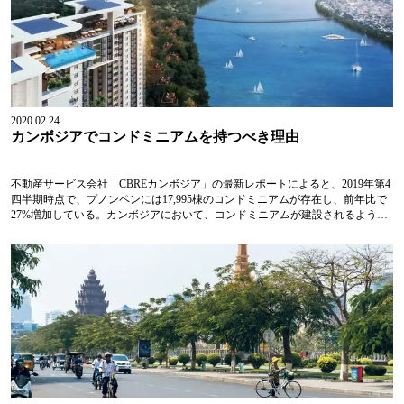
に集中している。2019年の同時期、利用可能なオフィススペースの供給の増加
に...
2020.02.24
カンボジアでコンドミニアムを持つべき理由
不動産サービス会社「CBREカンボジア」の最新レポートによると、2019年第4
四半期時点で、プノンペンには17,995棟のコンドミニアムが存在し、前年比で
27%増加している。カンボジアにおいて、コンドミニアムが建設されるように
なったのは比較的最近のことではあるが、今や不動産部門の重要なパートを占
めている。現在カンボジアの人々にもっとも人気があるのは、ボレイ
（Borey）と呼ばれる集合住宅である。カンボジアのコンドミニアムの人気の
理由はどのようなところにあるのだろうか？・家事負担の軽減ヴィラや一軒家
などと比べると、コンドミニアム一戸の間取りや面積は...