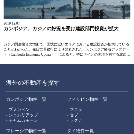
2019.12.07
カンボジア、カジノの好況を受け建設部門投資が拡大
カジノ関連投資の増加で、国境に近いエリアにおける建設投資が拡大している
ことがわかった。先日世界銀行により発表された「カンボジア経済アップデー
ト（Cambodia Economic Update）」によると、特にタイとの国境を有する北西部
バンテイメンチェイ州ポイペト、ベトナムとの国境を有する南東部スバイリエ
ン州バベット、南部シアヌークビル州などにおける建設部門がカジノ関連投資
の恩恵を受け、活況を呈しているという。来年もカンボジアの建設部門は堅調
を維持すると見られているが、主に製造業、建設業については海外直接投資
（FDI）に大きく依存しているという点で懸念が...
海外の不動産を探す
カンボジア物件一覧
フィリピン物件一覧
- プノンペン
- マニラ
- シェムリアップ
- セブ
- チャムカモーン
- ラグナ
マレーシア物件一覧
タイ物件一覧