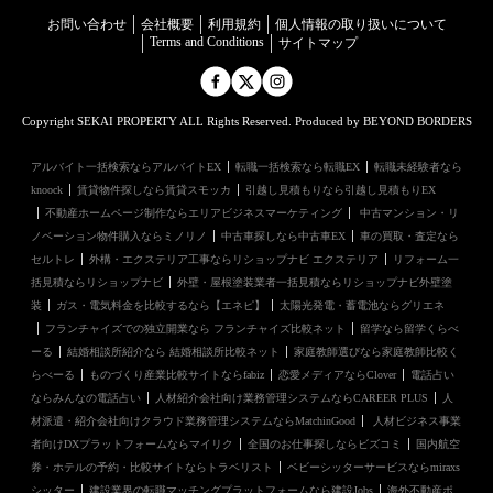
お問い合わせ
会社概要
利用規約
個⼈情報の取り扱いについて
Terms and Conditions
サイトマップ
Copyright SEKAI PROPERTY ALL Rights Reserved. Produced by BEYOND BORDERS
アルバイト一括検索ならアルバイトEX
転職一括検索なら転職EX
転職未経験者なら
knoock
賃貸物件探しなら賃貸スモッカ
引越し見積もりなら引越し見積もりEX
不動産ホームページ制作ならエリアビジネスマーケティング
中古マンション・リ
ノベーション物件購入ならミノリノ
中古車探しなら中古車EX
車の買取・査定なら
セルトレ
外構・エクステリア工事ならリショップナビ エクステリア
リフォーム一
括見積ならリショップナビ
外壁・屋根塗装業者一括見積ならリショップナビ外壁塗
装
ガス・電気料金を比較するなら【エネピ】
太陽光発電・蓄電池ならグリエネ
フランチャイズでの独立開業なら フランチャイズ比較ネット
留学なら留学くらべ
ーる
結婚相談所紹介なら 結婚相談所比較ネット
家庭教師選びなら家庭教師比較く
らべーる
ものづくり産業比較サイトならfabiz
恋愛メディアならClover
電話占い
ならみんなの電話占い
人材紹介会社向け業務管理システムならCAREER PLUS
人
材派遣・紹介会社向けクラウド業務管理システムならMatchinGood
人材ビジネス事業
者向けDXプラットフォームならマイリク
全国のお仕事探しならビズコミ
国内航空
券・ホテルの予約・比較サイトならトラベリスト
ベビーシッターサービスならmiraxs
シッター
建設業界の転職マッチングプラットフォームなら建設Jobs
海外不動産ポ