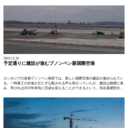
国、ヨーロッパ：30ヵ国）とEUとASEAN事務局の2機関で構成されている。
ASEMサミットは2年ごとに開催されており、次期サミットは2020年、カンボジ
ア・プノンペンで開催される。プラック・ソコン（Prak Sokhonn）カンボジア
王国副首相兼外務国際協力大臣は、「世界のトップリーダーにカンボジアの目
覚ましい発展を...
2019.12.10
予定通りに建設が進むプノンペン新国際空港
カンボジアの首都プノンペン南部では、新しい国際空港の建設が進められてい
る。一時着工の目途が立たず心配される声も挙がっていたが、建設は順調に進
み、早ければ2023年初旬に完成を迎えることができるという。現在基礎部分の
工事が進められており、環境への影響に関する調査が行われている。今回のプ
ロジェクトを担当する不動産大手のOCIC（Overseas Cambodia Investment
Corporation）は、振興開発地域「ダイアモンド・アイランド（Diamond
Island）」やプノンペンのランドマーク的コンドミニアム「オリンピアシティ
（Olympia City）」...