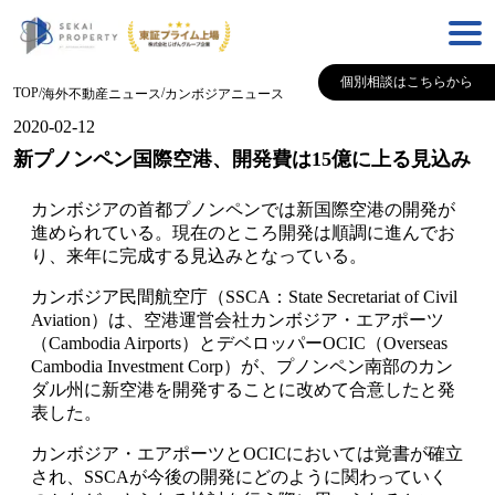
個別相談はこちらから
TOP
/
/
海外不動産ニュース
カンボジア
ニュース
2020-02-12
新プノンペン国際空港、開発費は15億に上る見込み
カンボジアの首都プノンペンでは新国際空港の開発が
進められている。現在のところ開発は順調に進んでお
り、来年に完成する見込みとなっている。
カンボジア民間航空庁（SSCA：State Secretariat of Civil
Aviation）は、空港運営会社カンボジア・エアポーツ
（Cambodia Airports）とデベロッパーOCIC（Overseas
Cambodia Investment Corp）が、プノンペン南部のカン
ダル州に新空港を開発することに改めて合意したと発
表した。
カンボジア・エアポーツとOCICにおいては覚書が確立
され、SSCAが今後の開発にどのように関わっていく