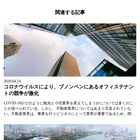
関連する記事
2020.04.24
コロナウイルスにより、プノンペンにあるオフィステナン
トの競争が激化
COVID-19がどのように観光と小売業界を変えてしまうかについては多くのこ
とが述べられている。しかし、不動産業界についてはあまり言及されていな
い。不動産業界は、事業を行うビジネスにとって業界が重要であるため、間違
いなく経済成長に大きな影響を与えるだろう。結局のところ、多くの企業は、
仕事をするためにオフィスが必要だ。ナイトフランクの2019年不動産報告書に
よると、カンボジア王国のオフィススペースはプノンペンに集中しており、特
にダウンペン地区、チャムカモン地区、ボンケンコン地区そして7マカラ地区