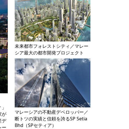
未来都市フォレストシティ／マレー
シア最大の都市開発プロジェクト
ィ」
マレーシアの不動産デベロッパー／
家が
断トツの実績と信頼を誇るSP Setia
産デ
Bhd（SPセティア）
レー