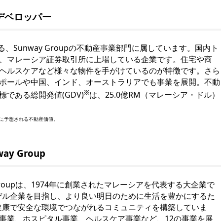
デベロッパー
ある、Sunway Groupの不動産事業部門に属しています。国内ト
、マレーシア証券取引所に上場している企業です。住宅や商
ヘルスケアなど様々な物件を手がけているのが特徴です。さら
ポールや中国、インド、オーストラリアでも事業を展開。不動
※
である総開発値(GDV)
は、25.0億RM（マレーシア・ドル）
に予想される不動産価値。
y Group
ay Groupは、1974年に創業されたマレーシアを代表する大企業で
デル企業を目指し、より良い明日のために生活を豊かにするた
健康で安全な環境でつながれるコミュニティを構築していま
事業、ホスピタル事業、ヘルスケア事業など、12の事業を展