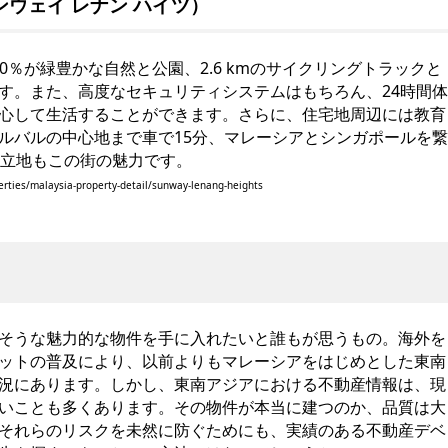
ts（サンウェイ レナン ハイツ）
0％が緑豊かな自然と公園、2.6 kmのサイクリングトラックと
す。また、高度なセキュリティシステムはもちろん、24時間体
心して生活することができます。さらに、住宅地周辺には教育
ルバルの中心地まで車で15分、マレーシアとシンガポールを繋
好立地もこの街の魅力です。
rties/malaysia-property-detail/sunway-lenang-heights
そうな魅力的な物件を手に入れたいと誰もが思うもの。海外を
ットの普及により、以前よりもマレーシアをはじめとした東南
況にあります。しかし、東南アジアにおける不動産情報は、現
いことも多くあります。その物件が本当に建つのか、品質は大
それらのリスクを未然に防ぐためにも、実績のある不動産デベ