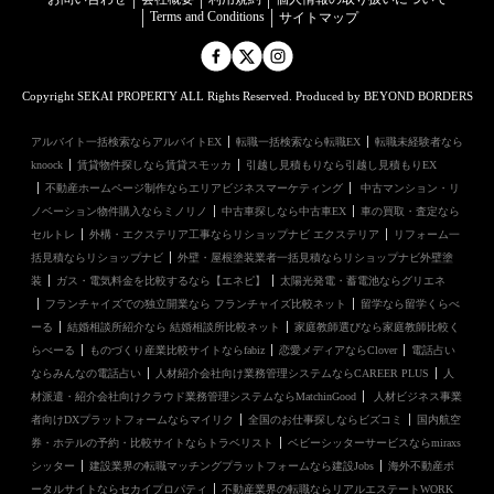
Terms and Conditions
サイトマップ
Copyright SEKAI PROPERTY ALL Rights Reserved. Produced by BEYOND BORDERS
アルバイト一括検索ならアルバイトEX
転職一括検索なら転職EX
転職未経験者なら
knoock
賃貸物件探しなら賃貸スモッカ
引越し見積もりなら引越し見積もりEX
不動産ホームページ制作ならエリアビジネスマーケティング
中古マンション・リ
ノベーション物件購入ならミノリノ
中古車探しなら中古車EX
車の買取・査定なら
セルトレ
外構・エクステリア工事ならリショップナビ エクステリア
リフォーム一
括見積ならリショップナビ
外壁・屋根塗装業者一括見積ならリショップナビ外壁塗
装
ガス・電気料金を比較するなら【エネピ】
太陽光発電・蓄電池ならグリエネ
フランチャイズでの独立開業なら フランチャイズ比較ネット
留学なら留学くらべ
ーる
結婚相談所紹介なら 結婚相談所比較ネット
家庭教師選びなら家庭教師比較く
らべーる
ものづくり産業比較サイトならfabiz
恋愛メディアならClover
電話占い
ならみんなの電話占い
人材紹介会社向け業務管理システムならCAREER PLUS
人
材派遣・紹介会社向けクラウド業務管理システムならMatchinGood
人材ビジネス事業
者向けDXプラットフォームならマイリク
全国のお仕事探しならビズコミ
国内航空
券・ホテルの予約・比較サイトならトラベリスト
ベビーシッターサービスならmiraxs
シッター
建設業界の転職マッチングプラットフォームなら建設Jobs
海外不動産ポ
ータルサイトならセカイプロパティ
不動産業界の転職ならリアルエステートWORK