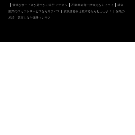
最適なサービスが見つかる場所 ミナオシ
不動産売却一括査定ならイエイ
独立・
開業のスカウトサービスならリラパス
買取価格を比較するならヒカカク！
保険の
相談・見直しなら保険マンモス