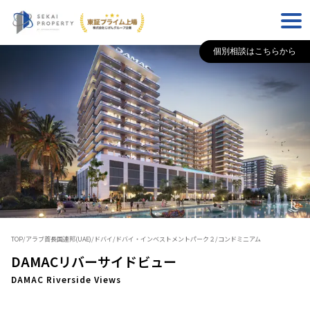
個別相談はこちらから
TOP
/
アラブ首長国連邦(UAE)
/
ドバイ
/
ドバイ・インベストメントパーク２
/
コンドミニアム
DAMACリバーサイドビュー
DAMAC Riverside Views