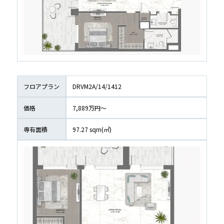
フロアプラン
DRVM2A/14/1412
価格
7,889万円〜
専有面積
97.27
 sqm(㎡)