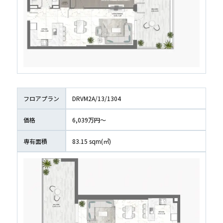
フロアプラン
DRVM2A/13/1304
価格
6,039万円〜
専有面積
83.15
 sqm(㎡)