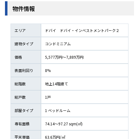
物件情報
エリア
ドバイ
ドバイ・インベストメントパーク２
建物タイプ
コンドミニアム
価格
5,577万円〜7,889万円
表面利回り
8
%
総階数
地上
14
階建て
総戸数
1
戸
部屋タイプ
1
 ベッドルーム
専有面積
74.14〜97.27
 sqm(㎡) 
平米単価
63.6
万円/㎡