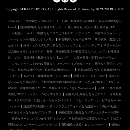
Copyright SEKAI PROPERTY ALL Rights Reserved. Produced by BEYOND BORDERS
アルバイト一括検索ならアルバイトEX
転職一括検索なら転職EX
転職未経験者なら
knoock
賃貸物件探しなら賃貸スモッカ
引越し見積もりなら引越し見積もりEX
不動産ホームページ制作ならエリアビジネスマーケティング
中古マンション・リ
ノベーション物件購入ならミノリノ
中古車探しなら中古車EX
車の買取・査定なら
セルトレ
外構・エクステリア工事ならリショップナビ エクステリア
リフォーム一
括見積ならリショップナビ
外壁・屋根塗装業者一括見積ならリショップナビ外壁塗
装
ガス・電気料金を比較するなら【エネピ】
太陽光発電・蓄電池ならグリエネ
フランチャイズでの独立開業なら フランチャイズ比較ネット
留学なら留学くらべ
ーる
結婚相談所紹介なら 結婚相談所比較ネット
家庭教師選びなら家庭教師比較く
らべーる
ものづくり産業比較サイトならfabiz
恋愛メディアならClover
電話占い
ならみんなの電話占い
人材紹介会社向け業務管理システムならCAREER PLUS
人
材派遣・紹介会社向けクラウド業務管理システムならMatchinGood
人材ビジネス事業
者向けDXプラットフォームならマイリク
全国のお仕事探しならビズコミ
国内航空
券・ホテルの予約・比較サイトならトラベリスト
ベビーシッターサービスならmiraxs
シッター
建設業界の転職マッチングプラットフォームなら建設Jobs
海外不動産ポ
ータルサイトならセカイプロパティ
不動産業界の転職ならリアルエステートWORK
最適なサービスが見つかる場所 ミナオシ
不動産売却一括査定ならイエイ
独立・
開業のスカウトサービスならリラパス
買取価格を比較するならヒカカク！
保険の