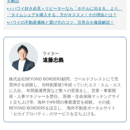
を解説
▪
＜ハワイ好き必見＞リピーターなら「ホテルに泊まる」より、
「タイムシェアを購入する」方がオススメ！その理由とは？
▪
ハワイの不動産価格と選び方のコツ、注意点を徹底解説！
ライター
遠藤忠義
株式会社BEYOND BORDERS顧問。ゴールドクレストにて売
買仲介を経験し、当時創業後1年経っていたエス・エム・エス
に入社。 年間最優秀賞など数々の受賞をし、営業・事業開
発・人事マネジャーを歴任。 医療・生命保険マッチングサイ
ト立ち上げ等、海外で4年間の事業運営を経験。 その後、
BEYOND BORDERS
を設立し、 海外不動産ポータルサイト
「セカイプロパティ」のサービスを立ち上げる。