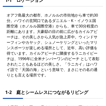
1-1 ロケーション
オアフ島最大の都市、ホノルルの市街地から車で約30
分。ハワイの玄関口であるダニエル・K・イノウエ国
際空港（ホノルル国際空港）からも、車で30分程度の
距離にあります。大豪邸の目の前に広がるカイルアビ
ーチは、その美しさから人気が急上昇中。ウィンドサ
ーフィンやカヤック、シュノーケリングといったマリ
ンスポーツが楽しめる場所として、近年、高い評価を
得ています。カイルアビーチに隣接するラニカイビー
チは、1996年に全米ナンバーワンのビーチ として表彰
されたこともあるほどの美しさ。「ラニカイ」はハワ
イ語で「天国の海」という意味で、まさにその名の通
りとも言える場所です。
1-2 庭とシームレスにつながるリビング