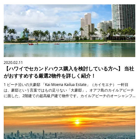
2020.02.11
【ハワイでセカンドハウス購入を検討している方へ】 当社
がおすすめする厳選2物件を詳しく紹介！
1 ビーチ沿いの大豪邸 「Kai Moena Kailua Estate」（カイモエナ） 一軒目
は、豪邸という言葉ではもの足りない「大豪邸」。オアフ島のカイルアビーチ
に面した、2階建ての超高級戸建て物件です。カイルアビーチのオーシャンフ
ロントを76メートルにわたって独り占めする本物件は、2軒の母屋に加え、2つ
のロット付き。さらに、テニスコートも併設しています。