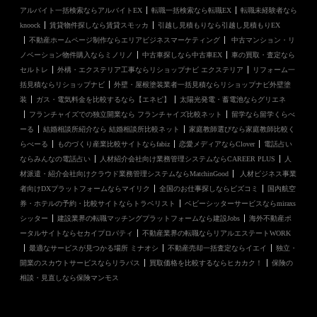
アルバイト一括検索ならアルバイトEX
転職一括検索なら転職EX
転職未経験者なら
knoock
賃貸物件探しなら賃貸スモッカ
引越し見積もりなら引越し見積もりEX
不動産ホームページ制作ならエリアビジネスマーケティング
中古マンション・リ
ノベーション物件購入ならミノリノ
中古車探しなら中古車EX
車の買取・査定なら
セルトレ
外構・エクステリア工事ならリショップナビ エクステリア
リフォーム一
括見積ならリショップナビ
外壁・屋根塗装業者一括見積ならリショップナビ外壁塗
装
ガス・電気料金を比較するなら【エネピ】
太陽光発電・蓄電池ならグリエネ
フランチャイズでの独立開業なら フランチャイズ比較ネット
留学なら留学くらべ
ーる
結婚相談所紹介なら 結婚相談所比較ネット
家庭教師選びなら家庭教師比較く
らべーる
ものづくり産業比較サイトならfabiz
恋愛メディアならClover
電話占い
ならみんなの電話占い
人材紹介会社向け業務管理システムならCAREER PLUS
人
材派遣・紹介会社向けクラウド業務管理システムならMatchinGood
人材ビジネス事業
者向けDXプラットフォームならマイリク
全国のお仕事探しならビズコミ
国内航空
券・ホテルの予約・比較サイトならトラベリスト
ベビーシッターサービスならmiraxs
シッター
建設業界の転職マッチングプラットフォームなら建設Jobs
海外不動産ポ
ータルサイトならセカイプロパティ
不動産業界の転職ならリアルエステートWORK
最適なサービスが見つかる場所 ミナオシ
不動産売却一括査定ならイエイ
独立・
開業のスカウトサービスならリラパス
買取価格を比較するならヒカカク！
保険の
相談・見直しなら保険マンモス