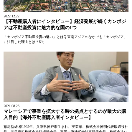
2022.12.22
【不動産購入者にインタビュー】経済発展が続くカンボジ
アは不動産投資に魅力的な国の1つ
「カンボジア不動産投資の魅力」とはQ.東南アジアのなかでも「カンボジア」
に注目した理由とは？&lt;...
2021.08.26
マレーシアで事業を拡大する時の拠点とするのが最大の購
入目的【海外不動産購入者インタビュー】
藤尾益雄 様1965年、兵庫県神戸市生まれ。実業家。株式会社神明代表取締役社
長。元気寿司株式会社取締役会長。東果大阪株式会社取締役会長。株式会社シ