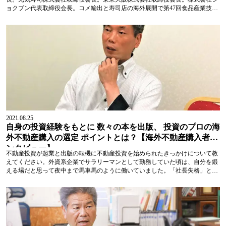
ョクブン代表取締役会長。コメ輸出と寿司店の海外展開で第47回食品産業技術
功労賞。数ある海外不動産の中からマレーシア不動産を選んだ理由今回マレー
シア不動産をご購入いただきましたが、どのようなきっかけで海外不動産を知
り、そしてご購入に至っ...
2021.08.25
自身の投資経験をもとに 数々の本を出版、 投資のプロの海
外不動産購入の選定 ポイントとは？【海外不動産購入者イ
ンタビュー】
不動産投資が起業と出版の転機に不動産投資を始められたきっかけについて教
えてください。外資系企業でサラリーマンとして勤務していた頃は、自分を鍛
える場だと思って夜中まで馬車馬のように働いていました。「社長失格」とい
う本を読んで、起業するのも面白そうだという想いが沸き、経営者になること
が夢になりました。事業が失敗しても困らないよう副収入、特に不労所得が必
要と思...