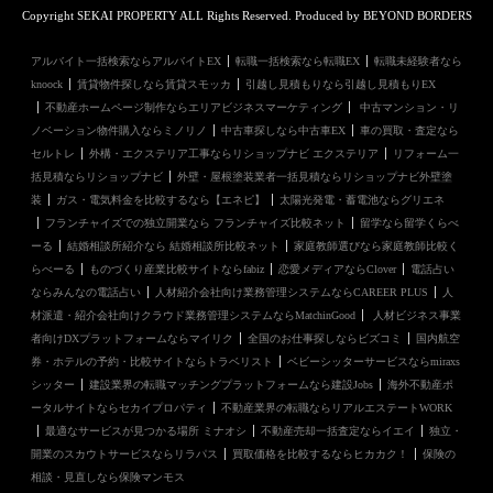
Copyright SEKAI PROPERTY ALL Rights Reserved. Produced by BEYOND BORDERS
アルバイト一括検索ならアルバイトEX
転職一括検索なら転職EX
転職未経験者なら
knoock
賃貸物件探しなら賃貸スモッカ
引越し見積もりなら引越し見積もりEX
不動産ホームページ制作ならエリアビジネスマーケティング
中古マンション・リ
ノベーション物件購入ならミノリノ
中古車探しなら中古車EX
車の買取・査定なら
セルトレ
外構・エクステリア工事ならリショップナビ エクステリア
リフォーム一
括見積ならリショップナビ
外壁・屋根塗装業者一括見積ならリショップナビ外壁塗
装
ガス・電気料金を比較するなら【エネピ】
太陽光発電・蓄電池ならグリエネ
フランチャイズでの独立開業なら フランチャイズ比較ネット
留学なら留学くらべ
ーる
結婚相談所紹介なら 結婚相談所比較ネット
家庭教師選びなら家庭教師比較く
らべーる
ものづくり産業比較サイトならfabiz
恋愛メディアならClover
電話占い
ならみんなの電話占い
人材紹介会社向け業務管理システムならCAREER PLUS
人
材派遣・紹介会社向けクラウド業務管理システムならMatchinGood
人材ビジネス事業
者向けDXプラットフォームならマイリク
全国のお仕事探しならビズコミ
国内航空
券・ホテルの予約・比較サイトならトラベリスト
ベビーシッターサービスならmiraxs
シッター
建設業界の転職マッチングプラットフォームなら建設Jobs
海外不動産ポ
ータルサイトならセカイプロパティ
不動産業界の転職ならリアルエステートWORK
最適なサービスが見つかる場所 ミナオシ
不動産売却一括査定ならイエイ
独立・
開業のスカウトサービスならリラパス
買取価格を比較するならヒカカク！
保険の
相談・見直しなら保険マンモス