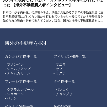
った 【海外不動産購入者インタビュー】
日本の「少子高齢化」の影響を考え、成長が見込めるアジアの不動産投資に注
目不動産投資はどれくらい前から行われていらっしゃるのですか？海外投資を
始められた理由も併せて教えてください現在、国内と海外の不動産投資をして
います。最初に国内の不動産に投資を始めたのは5年くらい前で、祖父が退職
金でマンションを持っていて、それを引き継いだのがきっかけでした。海外投
資の魅力は、やはりキャピタルゲインの大きさだと思っています。そして外...
海外の不動産を探す
カンボジア物件一覧
フィリピン物件一覧
- プノンペン
- マニラ
- シェムリアップ
- セブ
- チャムカモーン
- ラグナ
マレーシア物件一覧
タイ物件一覧
- クアラルンプール
- バンコク
- ジョホール
- チョンブリ
- ペナン
ベトナム物件一覧
その他の国