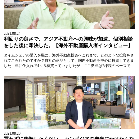
2021.08.24
利回りの良さで、アジア不動産への興味が加速。個別相談
をした後に即決した。【海外不動産購入者インタビュー】
タイムシェアの購入を機に、海外不動産投資へこれまで、どのような投資をさ
れてこられたのですか？自社の商品として、国内不動産を中心に投資してきま
した。年に仕入れで4～５棟買っていましたが、ここ数年は2棟程のペースで、
京都以外は沖縄などの物件を購入していました。10年程前から、ホテルの区分
を物件とし...
2021.08.20
買わずに後悔したくない、 カンボジアの未来にかけたくな