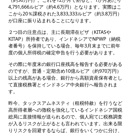
4,791,666ルピア（約4.6万円）となります。実際はこ
こから20％課税された3,833,333ルピア（約3.8万円）
が口座に振り込まれることになります。
２つ目の注意点は、主に長期滞在ビザ（KITASや
KITAP）所持者であり、インドネシアでNPWP（納税
者番号）を保持している場合、毎年3月末までに前年
度の個人所得税の確定申告を行う必要があります。
その際に年度末の銀行口座残高を報告する必要がある
のですが、普通・定期含め10億ルピア（約970万円）
以上の残高がある場合、銀行から高額資産保有者とし
て直接税務署とインドネシア中央銀行へ報告されま
す。
昨今、タックスアムネスティ（租税特赦）を行うなど
高所得者層への徴税を強化しているインドネシア国税
総局に直接情報が送られるので、個人宛てに税務調査
が入るリスクが上がるとも言われています。出来る限
りリスクを回避するならば、銀行をいくつかに分け、