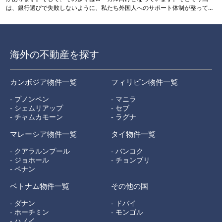
は、銀行選びで失敗しないように、私たち外国人へのサポート体制が整ってい
る3つの銀行をご紹介します。 ①Maybank まずご紹介したいのは、マレーシア
で最大手の銀行Maybank（メイバンク）です。国内のあちこちで、ロゴマーク
の黄色いトラを...
海外の不動産を探す
カンボジア物件一覧
フィリピン物件一覧
- プノンペン
- マニラ
- シェムリアップ
- セブ
- チャムカモーン
- ラグナ
マレーシア物件一覧
タイ物件一覧
- クアラルンプール
- バンコク
- ジョホール
- チョンブリ
- ペナン
ベトナム物件一覧
その他の国
- ダナン
- ドバイ
- ホーチミン
- モンゴル
- ハノイ