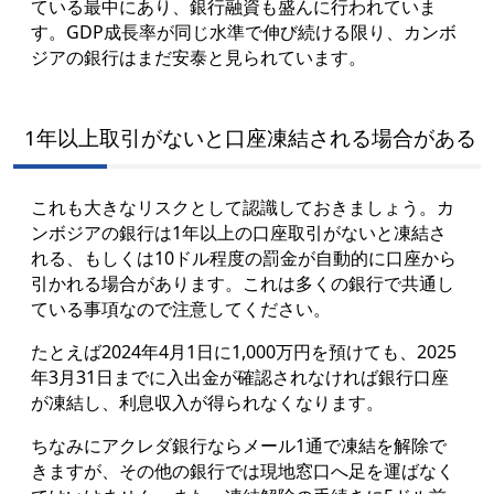
ている
最中
にあり、銀行融資も盛んに行われていま
す。GDP成長率が同じ水準で伸び続ける限り、カンボ
ジアの銀行はまだ安泰と見られています。
1年以上取引がないと口座凍結される場合がある
これも大きなリスクとして認識しておきましょう。カ
ンボジアの銀行は1年以上の口座取引がないと凍結さ
れる
、もしくは10ドル程度の罰金が自動的に口座から
引かれる場合があります。これは多くの銀行で共通し
ている事項なので注意してください。
たとえば
2024年4月1日に1,000万円を預けても、2025
年3月31日
までに入出金が確認されなければ銀行口座
が凍結し、利息収入が得られなくなります。
ちなみにアクレダ銀行ならメール1通で凍結を解除で
きますが、その他の銀行では現地窓口へ足を運ばなく