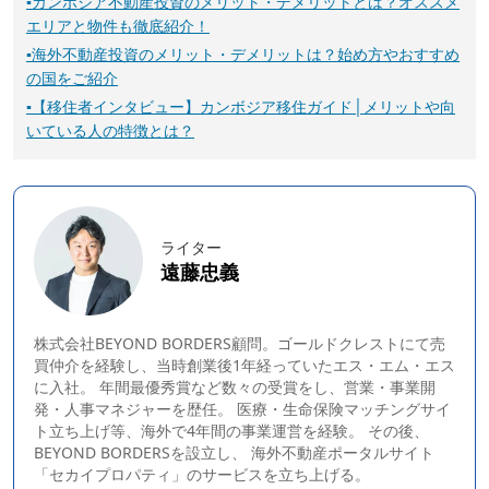
▪
カンボジア不動産投資のメリット・デメリットとは？オススメ
エリアと物件も徹底紹介！
▪
海外不動産投資のメリット・デメリットは？始め方やおすすめ
の国をご紹介
▪
【移住者インタビュー】カンボジア移住ガイド│メリットや向
いている人の特徴とは？
ライター
遠藤忠義
株式会社BEYOND BORDERS顧問。ゴールドクレストにて売
買仲介を経験し、当時創業後1年経っていたエス・エム・エス
に入社。 年間最優秀賞など数々の受賞をし、営業・事業開
発・人事マネジャーを歴任。 医療・生命保険マッチングサイ
ト立ち上げ等、海外で4年間の事業運営を経験。 その後、
BEYOND BORDERS
を設立し、 海外不動産ポータルサイト
「セカイプロパティ」のサービスを立ち上げる。