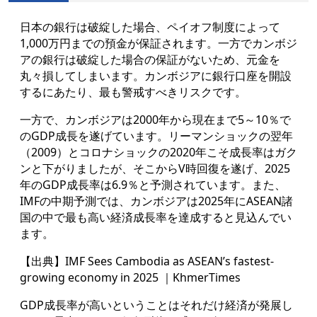
日本の銀行は破綻した場合、ペイオフ制度によって
1,000万円までの預金が保証されます。一
方でカンボジ
アの銀行は破綻した場合の保証がないため、元金を
丸々損してしまいます。カンボジアに銀行口座を開設
するにあたり、最も警戒すべきリスクです。
一方で、カンボジアは2000年から現在まで5～10％で
のGDP成長を遂げています。リーマンショックの翌年
（2009）とコロナショックの2020年こそ成長率はガク
ンと下がりましたが、そこからV時回復を遂げ、2025
年のGDP成長率は6.9％と予測されてい
ます。また、
IMFの中期予測では、カンボジアは2025年にASEAN諸
国の中で最も高い経済成長率を達成すると見込んでい
ます。
【出典】IMF Sees Cambodia as ASEAN’s fastest-
growing economy in 2025 ｜KhmerTimes
GDP成長率が高いということはそれだけ経済が発展し