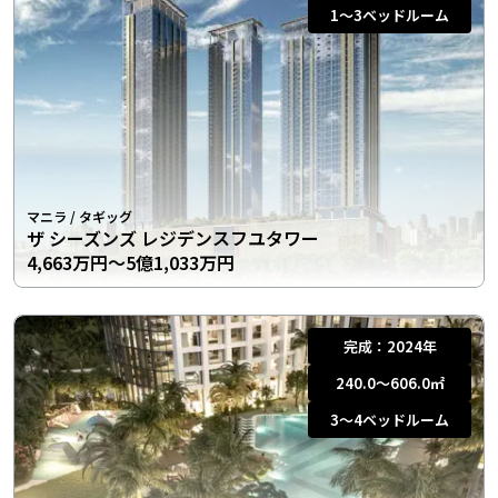
1〜3
ベッドルーム
マニラ
/
タギッグ
ザ シーズンズ レジデンスフユタワー
4,663万円〜5億1,033万円
完成：
2024年
240.0〜606.0
㎡
3〜4
ベッドルーム