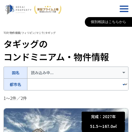
個別相談はこちらから
TOP
/
物件検索
/
フィリピン
/
マニラ
/
タギッグ
タギッグ
の
コンドミニアム・物件情報
国名
読み込み中...
都市名
1
〜
2
件／
2
件
完成：
2027年
51.5〜167.0
㎡