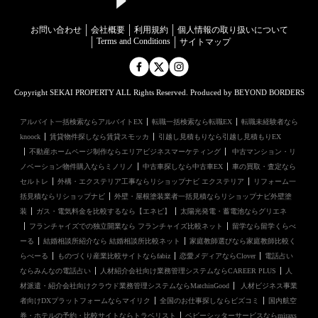
お問い合わせ
会社概要
利用規約
個⼈情報の取り扱いについて
Terms and Conditions
サイトマップ
Copyright SEKAI PROPERTY ALL Rights Reserved. Produced by BEYOND BORDERS
アルバイト一括検索ならアルバイトEX
転職一括検索なら転職EX
転職未経験者なら
knoock
賃貸物件探しなら賃貸スモッカ
引越し見積もりなら引越し見積もりEX
不動産ホームページ制作ならエリアビジネスマーケティング
中古マンション・リ
ノベーション物件購入ならミノリノ
中古車探しなら中古車EX
車の買取・査定なら
セルトレ
外構・エクステリア工事ならリショップナビ エクステリア
リフォーム一
括見積ならリショップナビ
外壁・屋根塗装業者一括見積ならリショップナビ外壁塗
装
ガス・電気料金を比較するなら【エネピ】
太陽光発電・蓄電池ならグリエネ
フランチャイズでの独立開業なら フランチャイズ比較ネット
留学なら留学くらべ
ーる
結婚相談所紹介なら 結婚相談所比較ネット
家庭教師選びなら家庭教師比較く
らべーる
ものづくり産業比較サイトならfabiz
恋愛メディアならClover
電話占い
ならみんなの電話占い
人材紹介会社向け業務管理システムならCAREER PLUS
人
材派遣・紹介会社向けクラウド業務管理システムならMatchinGood
人材ビジネス事業
者向けDXプラットフォームならマイリク
全国のお仕事探しならビズコミ
国内航空
券・ホテルの予約・比較サイトならトラベリスト
ベビーシッターサービスならmiraxs