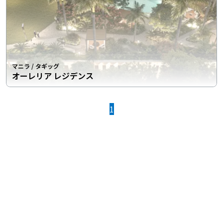
マニラ
/
タギッグ
オーレリア レジデンス
1