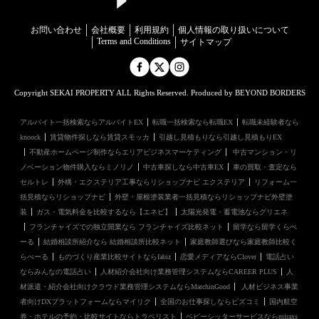
お問い合わせ
会社概要
利用規約
個⼈情報の取り扱いについて
Terms and Conditions
サイトマップ
Copyright SEKAI PROPERTY ALL Rights Reserved. Produced by BEYOND BORDERS
アルバイト一括検索ならアルバイトEX
転職一括検索なら転職EX
転職未経験者なら
knoock
賃貸物件探しなら賃貸スモッカ
引越し見積もりなら引越し見積もりEX
不動産ホームページ制作ならエリアビジネスマーケティング
中古マンション・リ
ノベーション物件購入ならミノリノ
中古車探しなら中古車EX
車の買取・査定なら
セルトレ
外構・エクステリア工事ならリショップナビ エクステリア
リフォーム一
括見積ならリショップナビ
外壁・屋根塗装業者一括見積ならリショップナビ外壁塗
装
ガス・電気料金を比較するなら【エネピ】
太陽光発電・蓄電池ならグリエネ
フランチャイズでの独立開業なら フランチャイズ比較ネット
留学なら留学くらべ
ーる
結婚相談所紹介なら 結婚相談所比較ネット
家庭教師選びなら家庭教師比較く
らべーる
ものづくり産業比較サイトならfabiz
恋愛メディアならClover
電話占い
ならみんなの電話占い
人材紹介会社向け業務管理システムならCAREER PLUS
人
材派遣・紹介会社向けクラウド業務管理システムならMatchinGood
人材ビジネス事業
者向けDXプラットフォームならマイリク
全国のお仕事探しならビズコミ
国内航空
券・ホテルの予約・比較サイトならトラベリスト
ベビーシッターサービスならmiraxs