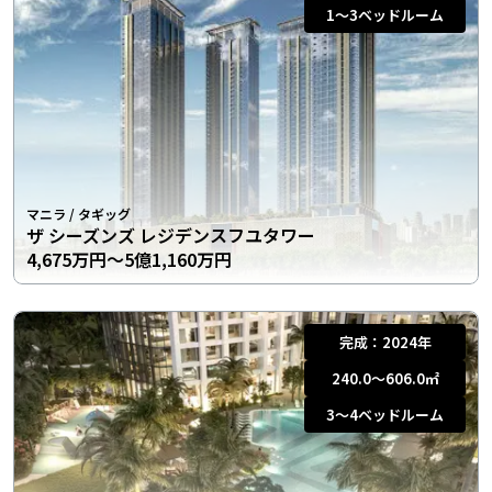
1〜3
ベッドルーム
マニラ
/
タギッグ
ザ シーズンズ レジデンスフユタワー
4,675万円〜5億1,160万円
完成：
2024年
240.0〜606.0
㎡
3〜4
ベッドルーム