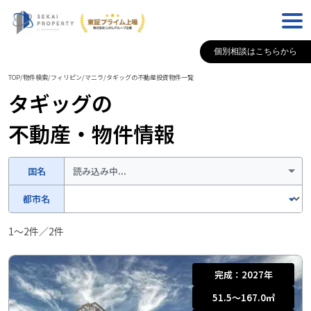
個別相談はこちらから
TOP
/
物件検索
/
フィリピン
/
マニラ
/
タギッグ
の不動産投資物件一覧
タギッグ
の
不動産・物件情報
国名
読み込み中...
都市名
1
〜
2
件／
2
件
完成：
2027年
51.5〜167.0
㎡