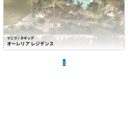
マニラ
/
タギッグ
オーレリア レジデンス
1