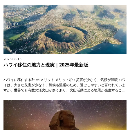
2025.08.15
ハワイ移住の魅力と現実｜2025年最新版
ハワイに移住する3つのメリット メリット①：災害が少なく、気候が温暖 ハワ
イは、大きな災害が少なく、気候も温暖のため、過ごしやすいと言われていま
すが、世界でも有数の活火山が多くあり、火山活動による地震が発生すること
もあります。 例えば、2018年5月4日には、ハワイ島にあるキラウェア火山が
噴火したことにより、火山活動が活発になり、...