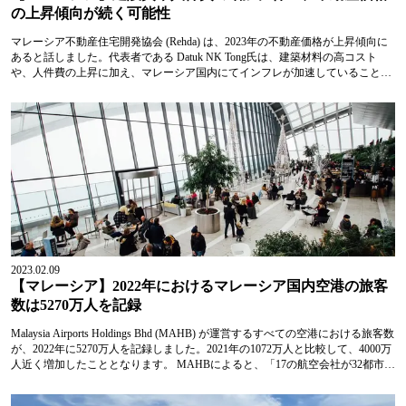
の上昇傾向が続く可能性
マレーシア不動産住宅開発協会 (Rehda) は、2023年の不動産価格が上昇傾向に
あると話しました。代表者である Datuk NK Tong氏は、建築材料の高コスト
や、人件費の上昇に加え、マレーシア国内にてインフレが加速していることが
要因であると述べました。 なお、...
2023.02.09
【マレーシア】2022年におけるマレーシア国内空港の旅客
数は5270万人を記録
Malaysia Airports Holdings Bhd (MAHB) が運営するすべての空港における旅客数
が、2022年に5270万人を記録しました。2021年の1072万人と比較して、4000万
人近く増加したこととなります。 MAHBによると、「17の航空会社が32都市へ
の運航を再開したあ...