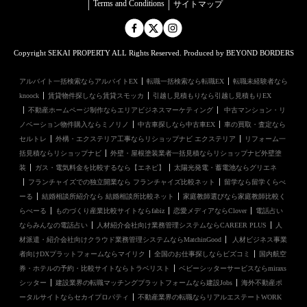
Terms and Conditions
サイトマップ
Copyright SEKAI PROPERTY ALL Rights Reserved. Produced by BEYOND BORDERS
アルバイト一括検索ならアルバイトEX
転職一括検索なら転職EX
転職未経験者なら
knoock
賃貸物件探しなら賃貸スモッカ
引越し見積もりなら引越し見積もりEX
不動産ホームページ制作ならエリアビジネスマーケティング
中古マンション・リ
ノベーション物件購入ならミノリノ
中古車探しなら中古車EX
車の買取・査定なら
セルトレ
外構・エクステリア工事ならリショップナビ エクステリア
リフォーム一
括見積ならリショップナビ
外壁・屋根塗装業者一括見積ならリショップナビ外壁塗
装
ガス・電気料金を比較するなら【エネピ】
太陽光発電・蓄電池ならグリエネ
フランチャイズでの独立開業なら フランチャイズ比較ネット
留学なら留学くらべ
ーる
結婚相談所紹介なら 結婚相談所比較ネット
家庭教師選びなら家庭教師比較く
らべーる
ものづくり産業比較サイトならfabiz
恋愛メディアならClover
電話占い
ならみんなの電話占い
人材紹介会社向け業務管理システムならCAREER PLUS
人
材派遣・紹介会社向けクラウド業務管理システムならMatchinGood
人材ビジネス事業
者向けDXプラットフォームならマイリク
全国のお仕事探しならビズコミ
国内航空
券・ホテルの予約・比較サイトならトラベリスト
ベビーシッターサービスならmiraxs
シッター
建設業界の転職マッチングプラットフォームなら建設Jobs
海外不動産ポ
ータルサイトならセカイプロパティ
不動産業界の転職ならリアルエステートWORK