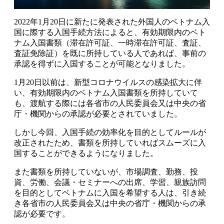
2022年1月20日に新たに発表された外国人のベトナム入
国に際する入国手続方法によると、有効期限内のベト
ナム入国書類（滞在許可証、一時滞在許可証、査証、
査証免除証）を既に所持している人であれば、事前の
承認を得ずに入国することが可能となりました。
1月20日以前は、新型コロナウイルスの感染拡大に伴
い、有効期限内のベトナム入国書類を所持していて
も、渡航する際には各省市の人民委員会又は中央の省
庁・機関からの承認が必要とされていました。
しかし今回、入国手続の効率化を目的としてルールが
改正されたため、書類を所持していればスムーズに入
国することができるようになりました。
また書類を所持していないが、市場調査、勤務、投
資、労働、会議・セミナーへの出席、学習、親族訪問
を目的としてベトナムに入国を希望する人は、引き続
き各省市の人民委員会又は中央の省庁・機関からの承
認が必要です。