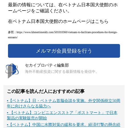
最新の情報については、在ベトナム日本国大使館のホ
ームページをご確認ください。
在ベトナム日本国大使館のホームページは
こちら
参照：
https://www.khmertimeskh.com/501010360/vietnam-to-facilitate-procedures-for-foreign-
entrants/
メルマガ会員登録を行う
セカイプロパティ編集部
海外不動産投資に関する最新情報を発信中。
この記事を読んだ人におすすめの記事
▪
【ベトナム】日・ベトナム首脳会談を実施。外交関係樹立50周
年に向けさらなる協力へ
▪
【ベトナム】コンビニエンスストア「ポストマート」で日本
製品の実験販売が開始
▪
【ベトナム】中国に水際対策の緩和を要求。経済打撃の懸念続