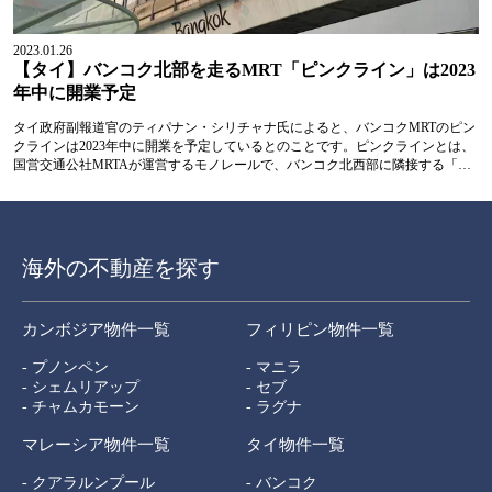
2023.01.26
【タイ】バンコク北部を走るMRT「ピンクライン」は2023
年中に開業予定
タイ政府副報道官のティパナン・シリチャナ氏によると、バンコクMRTのピン
クラインは2023年中に開業を予定しているとのことです。ピンクラインとは、
国営交通公社MRTAが運営するモノレールで、バンコク北西部に隣接する「ノ
ンタブリーシビックセンター駅(ノンタブリー県)」から、バンコク...
海外の不動産を探す
カンボジア物件一覧
フィリピン物件一覧
- プノンペン
- マニラ
- シェムリアップ
- セブ
- チャムカモーン
- ラグナ
マレーシア物件一覧
タイ物件一覧
- クアラルンプール
- バンコク