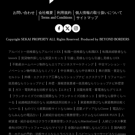
お問い合わせ
会社概要
利用規約
個⼈情報の取り扱いについて
Terms and Conditions
サイトマップ
Copyright SEKAI PROPERTY ALL Rights Reserved. Produced by BEYOND BORDERS
アルバイト一括検索ならアルバイトEX
転職一括検索なら転職EX
転職未経験者なら
knoock
賃貸物件探しなら賃貸スモッカ
引越し見積もりなら引越し見積もりEX
不動産ホームページ制作ならエリアビジネスマーケティング
中古マンション・リ
ノベーション物件購入ならミノリノ
中古車探しなら中古車EX
車の買取・査定なら
セルトレ
外構・エクステリア工事ならリショップナビ エクステリア
リフォーム一
括見積ならリショップナビ
外壁・屋根塗装業者一括見積ならリショップナビ外壁塗
装
ガス・電気料金を比較するなら【エネピ】
太陽光発電・蓄電池ならグリエネ
フランチャイズでの独立開業なら フランチャイズ比較ネット
留学なら留学くらべ
ーる
結婚相談所紹介なら 結婚相談所比較ネット
家庭教師選びなら家庭教師比較く
らべーる
ものづくり産業比較サイトならfabiz
恋愛メディアならClover
電話占い
ならみんなの電話占い
人材紹介会社向け業務管理システムならCAREER PLUS
人
材派遣・紹介会社向けクラウド業務管理システムならMatchinGood
人材ビジネス事業
者向けDXプラットフォームならマイリク
全国のお仕事探しならビズコミ
国内航空
券・ホテルの予約・比較サイトならトラベリスト
ベビーシッターサービスならmiraxs