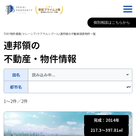
個別相談はこちらから
TOP
/
物件検索
/
マレーシア
/
クアラルンプール
/
連邦領
の不動産投資物件一覧
連邦領
の
不動産・物件情報
国名
読み込み中...
都市名
1
〜
2
件／
2
件
完成：
2014年
217.3〜397.81
㎡