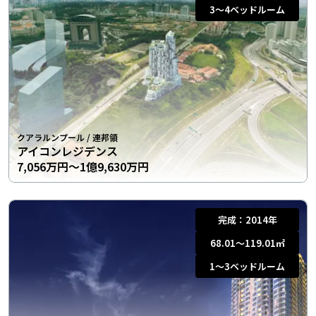
3〜4
ベッドルーム
クアラルンプール
/
連邦領
アイコンレジデンス
7,056万円〜1億9,630万円
完成：
2014年
68.01〜119.01
㎡
1〜3
ベッドルーム