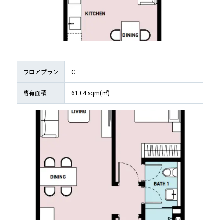
フロアプラン
C
専有面積
61.04
 sqm(㎡)