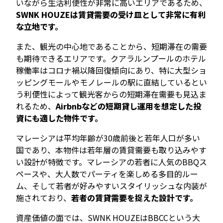
いながら生活利便性が非常に高いエリアであるため、
SWNK HOUZEは賃貸需要の受け皿として非常に有利
な立地です。
また、観光の中心地であることから、短期滞在の需要
も期待できるエリアです。クアラルンプールのホテル
稼働率はコロナ禍以降回復傾向にあり、特に大型ショ
ッピングモールやモノレールの駅に直結しているとい
う利便性によって観光客からの短期滞在需要も見込ま
れるため、
Airbnbなどの短期貸し運用を想定した投
資にも適した物件です。
マレーシアは平均年齢が30歳前後と若年人口が多い
国であり、本物件は若年層の賃貸需要も取り込みやす
い設計が特徴です。マレーシアの若者に人気のBBQス
ペースや、大人数でパーティを楽しめる多目的ルー
ム、そして若者が好みやすいスタイリッシュな内装が
施されており、
若者の賃貸需要を捉えた設計です。
資産価値の面では、SWNK HOUZEはBBCCという大