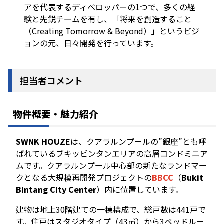
アを代表するディベロッパーの1つで、多くの経
験と先鋭チームを有し、「将来を創造すること
（Creating Tomorrow & Beyond）」というビジ
ョンの元、日々開発を行っています。
担当者コメント
物件概要・魅力紹介
SWNK HOUZE
は、クアラルンプールの”銀座”とも呼
ばれているブキッビンタンエリアの高層コンドミニア
ムです。クアラルンプール中心部の新たなランドマー
クとなる大規模再開発プロジェクトの
BBCC
（
Bukit
Bintang City Center
）内に位置しています。
建物は地上30階建ての一棟構成で、総戸数は441戸で
す。住戸はスタジオタイプ（43㎡）から3ベッドルー