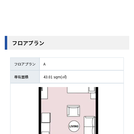
フロアプラン
フロアプラン
A
専有面積
43.01
 sqm(㎡)