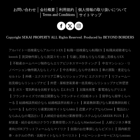
お問い合わせ
会社概要
利用規約
個⼈情報の取り扱いについて
Terms and Conditions
サイトマップ
Copyright SEKAI PROPERTY ALL Rights Reserved. Produced by BEYOND BORDERS
アルバイト一括検索ならアルバイトEX
転職一括検索なら転職EX
転職未経験者なら
knoock
賃貸物件探しなら賃貸スモッカ
引越し見積もりなら引越し見積もりEX
不動産ホームページ制作ならエリアビジネスマーケティング
中古マンション・リ
ノベーション物件購入ならミノリノ
中古車探しなら中古車EX
車の買取・査定なら
セルトレ
外構・エクステリア工事ならリショップナビ エクステリア
リフォーム一
括見積ならリショップナビ
外壁・屋根塗装業者一括見積ならリショップナビ外壁塗
装
ガス・電気料金を比較するなら【エネピ】
太陽光発電・蓄電池ならグリエネ
フランチャイズでの独立開業なら フランチャイズ比較ネット
留学なら留学くらべ
ーる
結婚相談所紹介なら 結婚相談所比較ネット
家庭教師選びなら家庭教師比較く
らべーる
ものづくり産業比較サイトならfabiz
恋愛メディアならClover
電話占い
ならみんなの電話占い
人材紹介会社向け業務管理システムならCAREER PLUS
人
材派遣・紹介会社向けクラウド業務管理システムならMatchinGood
人材ビジネス事業
者向けDXプラットフォームならマイリク
全国のお仕事探しならビズコミ
国内航空
券・ホテルの予約・比較サイトならトラベリスト
ベビーシッターサービスならmiraxs