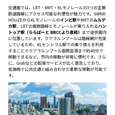
交通面では、LRT・MRT・KLモノレールの3つの主要
鉄道路線にアクセス可能な利便性が魅力です。SWNK
HOUZEからKLモノレールの
インビ駅
やMRTの
ムルデ
カ駅
、LRTの複数路線とモノレールが乗り入れる
ハン
トゥア駅（ららぽーと BBCCより直結）
まで徒歩圏内
に位置しています。クアラルンプールは路線網が充実
しているため、KLセントラル駅での乗り換えを利用
することでクアラルンプール国際空港まで約40分で
移動できるなど、市内の移動が非常に便利です。さら
に、Grabなどの配車サービスが広く普及しており、
低価格で公共交通と組み合わせた柔軟な移動が可能で
す。