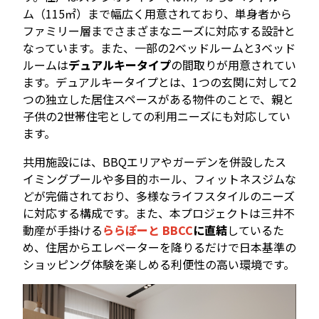
ム（115㎡）まで幅広く用意されており、単身者から
ファミリー層までさまざまなニーズに対応する設計と
なっています。また、一部の2ベッドルームと3ベッド
ルームは
デュアルキータイプ
の間取りが用意されてい
ます。デュアルキータイプとは、1つの玄関に対して2
つの独立した居住スペースがある物件のことで、親と
子供の2世帯住宅としての利用ニーズにも対応してい
ます。
共用施設には、BBQエリアやガーデンを併設したス
イミングプールや多目的ホール、フィットネスジムな
どが完備されており、多様なライフスタイルのニーズ
に対応する構成です。また、本プロジェクトは三井不
動産が手掛ける
ららぽーと BBCC
に直結
しているた
め、住居からエレベーターを降りるだけで日本基準の
ショッピング体験を楽しめる利便性の高い環境です。