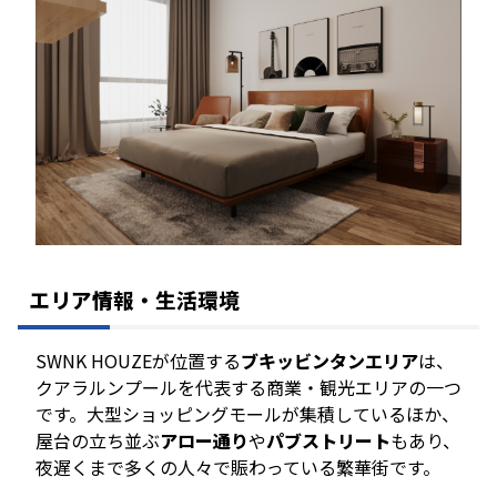
エリア情報・生活環境
SWNK HOUZEが位置する
ブキッビンタンエリア
は、
クアラルンプールを代表する商業・観光エリアの一つ
です。大型ショッピングモールが集積しているほか、
屋台の立ち並ぶ
アロー通り
や
パブストリート
もあり、
夜遅くまで多くの人々で賑わっている繁華街です。