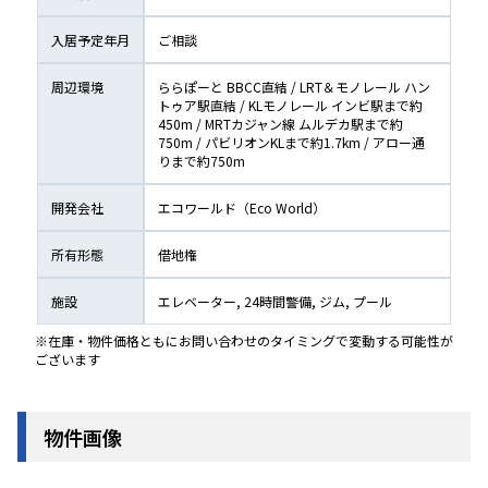
入居予定年月
ご相談
周辺環境
ららぽーと BBCC直結 / LRT＆モノレール ハン
トゥア駅直結 / KLモノレール インビ駅まで約
450m / MRTカジャン線 ムルデカ駅まで約
750m / パビリオンKLまで約1.7km / アロー通
りまで約750m
開発会社
エコワールド（Eco World）
所有形態
借地権
施設
エレベーター, 24時間警備, ジム, プール
※在庫・物件価格ともにお問い合わせのタイミングで変動する可能性が
ございます
物件画像