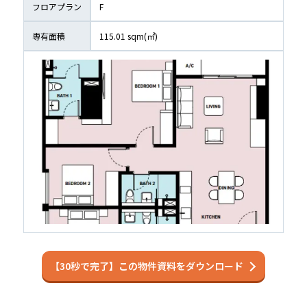
フロアプラン
F
専有面積
115.01
 sqm(㎡)
【30秒で完了】この物件資料をダウンロード