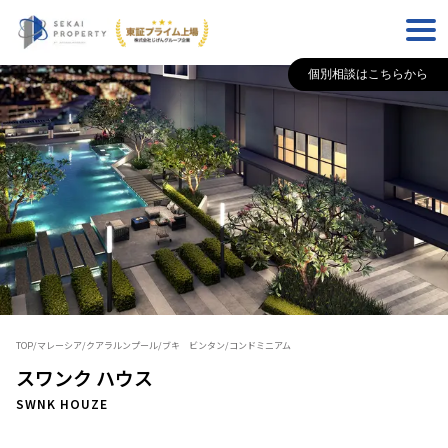
個別相談はこちらから
TOP
/
マレーシア
/
クアラルンプール
/
ブキ ビンタン
/
コンドミニアム
スワンク ハウス
SWNK HOUZE