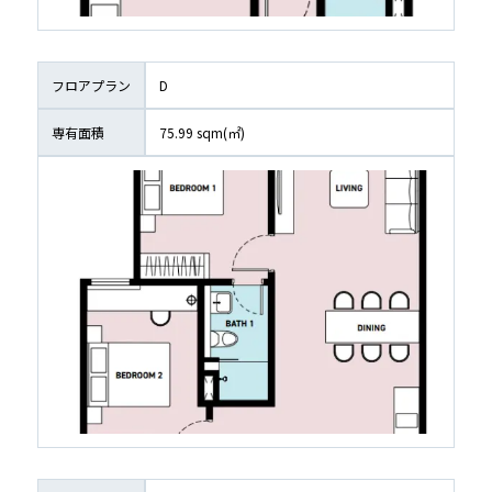
フロアプラン
D
専有面積
75.99
 sqm(㎡)