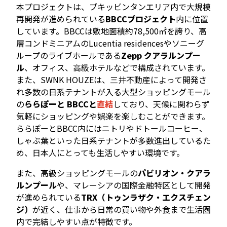
本プロジェクトは、ブキッビンタンエリア内で大規模
再開発が進められている
BBCCプロジェクト
内に位置
しています。BBCCは敷地面積約78,500㎡を誇り、高
層コンドミニアムのLucentia residencesやソニーグ
ループのライブホールである
Zepp クアラルンプー
ル
、オフィス、高級ホテルなどで構成されています。
また、SWNK HOUZEは、三井不動産によって開発さ
れ多数の日系テナントが入る大型ショッピングモール
の
ららぽーと BBCCと
直結
しており、天候に関わらず
気軽にショッピングや娯楽を楽しむことができます。
ららぽーとBBCC内にはニトリやドトールコーヒー、
しゃぶ葉といった日系テナントが多数進出しているた
め、日本人にとっても生活しやすい環境です。
また、高級ショッピングモールの
パビリオン・クアラ
ルンプール
や、マレーシアの国際金融特区として開発
が進められている
TRX（トゥンラザク・エクスチェン
ジ）
が近く、仕事から日常の買い物や外食まで生活圏
内で完結しやすい点が特徴です。