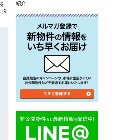
紹介
を
に投