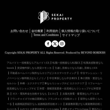
お問い合わせ
会社概要
利用規約
個⼈情報の取り扱いについて
Terms and Conditions
サイトマップ
Copyright SEKAI PROPERTY ALL Rights Reserved. Produced by BEYOND BORDERS
アルバイト一括検索ならアルバイトEX
転職一括検索なら転職EX
転職未経験者なら
knoock
賃貸物件探しなら賃貸スモッカ
引越し見積もりなら引越し見積もりEX
不動産ホームページ制作ならエリアビジネスマーケティング
中古マンション・リ
ノベーション物件購入ならミノリノ
中古車探しなら中古車EX
車の買取・査定なら
セルトレ
外構・エクステリア工事ならリショップナビ エクステリア
リフォーム一
括見積ならリショップナビ
外壁・屋根塗装業者一括見積ならリショップナビ外壁塗
装
ガス・電気料金を比較するなら【エネピ】
太陽光発電・蓄電池ならグリエネ
フランチャイズでの独立開業なら フランチャイズ比較ネット
留学なら留学くらべ
ーる
結婚相談所紹介なら 結婚相談所比較ネット
家庭教師選びなら家庭教師比較く
らべーる
ものづくり産業比較サイトならfabiz
恋愛メディアならClover
電話占い