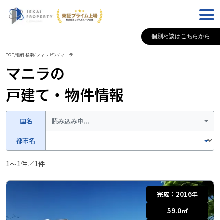
個別相談はこちらから
TOP
/
物件検索
/
フィリピン
/
マニラ
マニラ
の
戸建て・物件情報
国名
読み込み中...
都市名
1
〜
1
件／
1
件
完成：
2016年
59.0
㎡