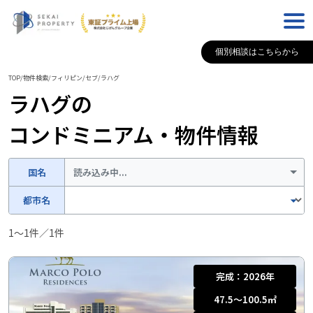
個別相談はこちらから
TOP
/
物件検索
/
フィリピン
/
セブ
/
ラハグ
ラハグ
の
コンドミニアム・物件情報
国名
読み込み中...
都市名
1
〜
1
件／
1
件
完成：
2026年
47.5〜100.5
㎡