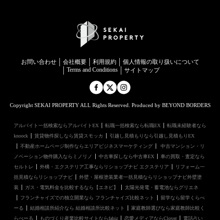
お問い合わせ
会社概要
利用規約
個⼈情報の取り扱いについて
Terms and Conditions
サイトマップ
Copyright SEKAI PROPERTY ALL Rights Reserved. Produced by BEYOND BORDERS
アルバイト一括検索ならアルバイトEX
転職一括検索なら転職EX
転職未経験者なら
knoock
賃貸物件探しなら賃貸スモッカ
引越し見積もりなら引越し見積もりEX
不動産ホームページ制作ならエリアビジネスマーケティング
中古マンション・リ
ノベーション物件購入ならミノリノ
中古車探しなら中古車EX
車の買取・査定なら
セルトレ
外構・エクステリア工事ならリショップナビ エクステリア
リフォーム一
括見積ならリショップナビ
外壁・屋根塗装業者一括見積ならリショップナビ外壁塗
装
ガス・電気料金を比較するなら【エネピ】
太陽光発電・蓄電池ならグリエネ
フランチャイズでの独立開業なら フランチャイズ比較ネット
留学なら留学くらべ
ーる
結婚相談所紹介なら 結婚相談所比較ネット
家庭教師選びなら家庭教師比較く
らべーる
ものづくり産業比較サイトならfabiz
恋愛メディアならClover
電話占い