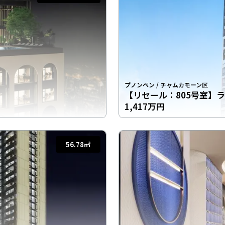
プノンペン
/
チャムカモーン区
【リセール：805号室】
1,417万円
56.78
㎡