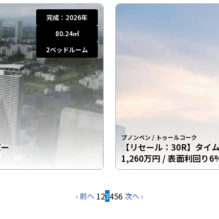
完成：
2026年
80.24
㎡
2
ベッドルーム
プノンペン
/
トゥールコーク
バー
【リセール：30R】タイ
1,260万円
/ 表面利回り6
1
2
3
4
5
6
‹ 前へ
次へ ›