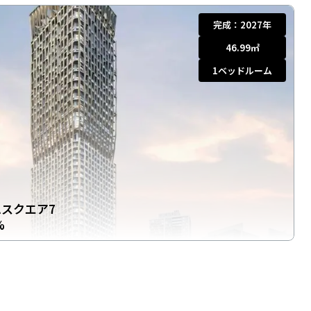
完成：
2027年
46.99
㎡
1
ベッドルーム
ムスクエア7
%