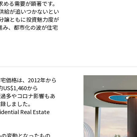
求める需要が顕著です。
供給が追いつかないとい
分譲ともに投資魅力度が
進み、都市化の波が住宅
。
ンの住宅価格は、2012年から
S$1,460から
供給過多やコロナ影響もあ
を記録しました。
ential Real Estate
7％の変動となったもの