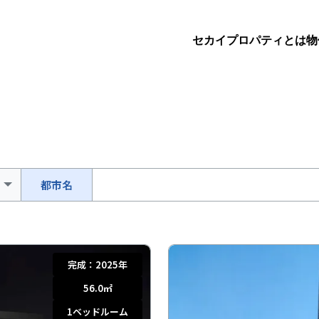
セカイプロパティとは
物
都市名
完成：
2025年
56.0
㎡
1
ベッドルーム