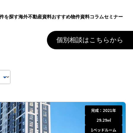
件を探す
海外不動産資料
おすすめ物件資料
コラム
セミナー
個別相談はこちらから
完成：
2021年
29.29
㎡
1
ベッドルーム