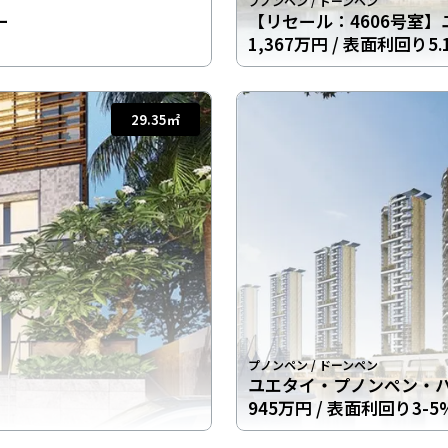
プノンペン
/
ドーンペン
ー
【リセール：4606号室
1,367万円
/ 表面利回り5.
29.35
㎡
プノンペン
/
ドーンペン
ユエタイ・プノンペン・
945万円
/ 表面利回り3-5