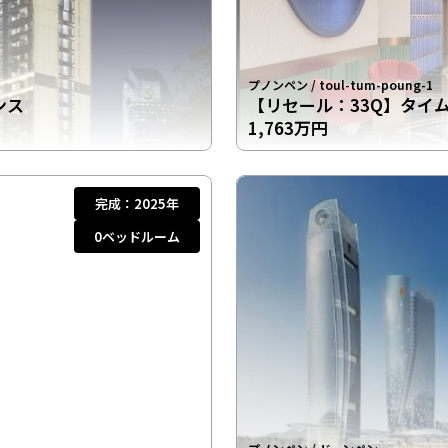
プノンペン
/
toul-tum-poung-1
ンス
【リセール：33Q】タイ
1,763万円
完成：
2025年
0
ベッドルーム