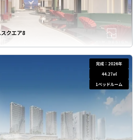
ムスクエア8
完成：
2026年
44.27
㎡
1
ベッドルーム