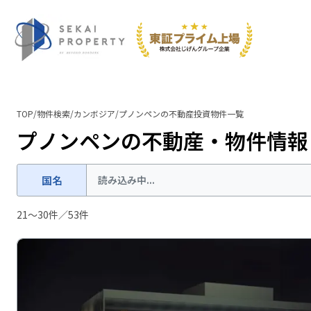
TOP
/
物件検索
/
カンボジア
/
プノンペン
の不動産投資物件一覧
プノンペンの不動産・物件情報
国名
読み込み中...
21
〜
30
件／
53
件