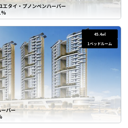
】ユエタイ・プノンペンハーバー
1%
45.4
㎡
1
ベッドルーム
ハーバー
%