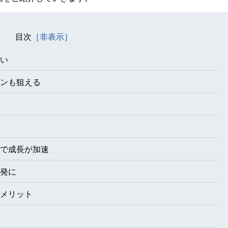
目次
安い
インも狙える
響で成長が加速
活発に
デメリット