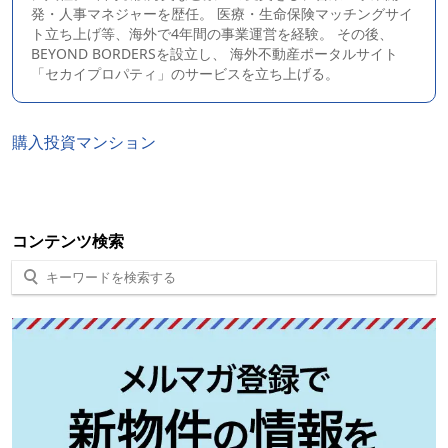
発・人事マネジャーを歴任。 医療・生命保険マッチングサイ
ト立ち上げ等、海外で4年間の事業運営を経験。 その後、
BEYOND BORDERS
を設立し、 海外不動産ポータルサイト
「セカイプロパティ」のサービスを立ち上げる。
購入
投資
マンション
コンテンツ検索