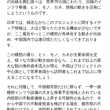
の沿線を囲む国々は、世界70カ国にわたり、沿線のイ
ンフラ整備、ヒト、モノ、カネ、情報の動きを活発に
しようというものです。
日本では、残念ながらこのプロジェクトに関するメデ
ィア情報は、さほど取りただされる機会が少ないです
が、ここ最近やっとこの構想が具体化する動きが出始
め、中国国内では連日慌ただしくなってきておりま
す。
この構想の通り、ヒト、モノ、カネが主要各国を交
え、様々な方面が動き始めるなら、これまで以上の莫
大な額の海外資本流入が増え、中国はプロジェクトの
中心国として世界各国から訪問者もこれまで以上に増
えることになるでしょう。
それに付随して、中国都市部だけに限らず、一帯一路
構想インフラ設備の大きな発着予定地域とされている
内陸部の不動産価格も上昇する可能性があるので、今
から中国での不動産投資を検討する場合、都市部の不
動産だけでなく、内陸部も視野に入れてもいいかもし